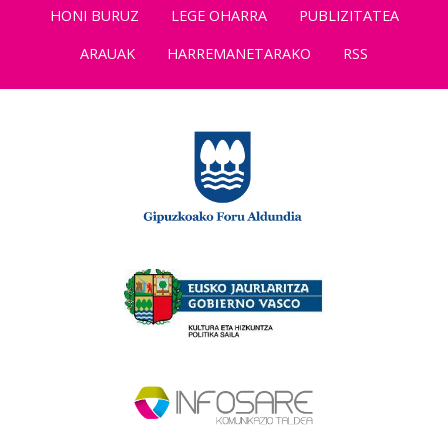
HONI BURUZ
LEGE OHARRA
PUBLIZITATEA
ARAUAK
HARREMANETARAKO
RSS