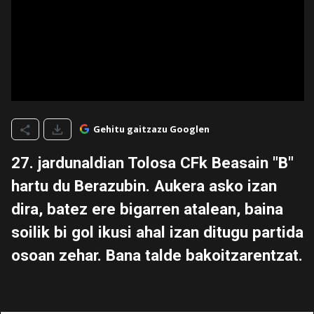
Gehitu gaitzazu Googlen
27. jardunaldian Tolosa CFk Beasain "B"
hartu du Berazubin. Aukera asko izan
dira, batez ere bigarren atalean, baina
soilik bi gol ikusi ahal izan ditugu partida
osoan zehar. Bana talde bakoitzarentzat.