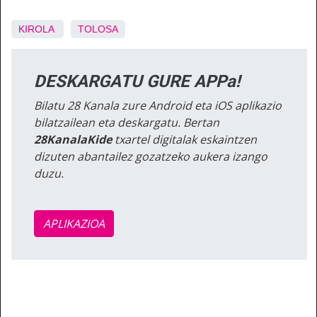
KIROLA
TOLOSA
DESKARGATU GURE APPa!
Bilatu 28 Kanala zure Android eta iOS aplikazio
bilatzailean eta deskargatu. Bertan
28KanalaKide
txartel digitalak eskaintzen
dizuten abantailez gozatzeko aukera izango
duzu.
APLIKAZIOA