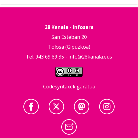
28 Kanala - Infosare
San Esteban 20
Tolosa (Gipuzkoa)
Tel: 943 69 89 35 -
info@28kanala.eus
Codesyntaxek garatua