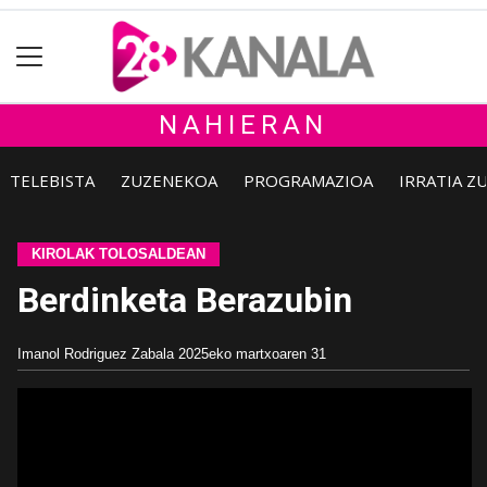
NAHIERAN
TELEBISTA
ZUZENEKOA
PROGRAMAZIOA
IRRATIA Z
KIROLAK TOLOSALDEAN
Berdinketa Berazubin
Imanol Rodriguez Zabala
2025eko martxoaren 31