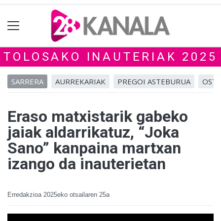
TOLOSAKO INAUTERIAK 2025
SARRERA
AURREKARIAK
PREGOI ASTEBURUA
OSTE
Eraso matxistarik gabeko
jaiak aldarrikatuz, “Joka
Sano” kanpaina martxan
izango da inauterietan
Erredakzioa
2025eko otsailaren 25a