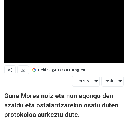
Gehitu gaitzazu Googlen
Entzun
Itzuli
Gune Morea noiz eta non egongo den
azaldu eta ostalaritzarekin osatu duten
protokoloa aurkeztu dute.