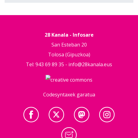
28 Kanala - Infosare
San Esteban 20
Tolosa (Gipuzkoa)
Tel: 943 69 89 35 -
info@28kanala.eus
Codesyntaxek garatua