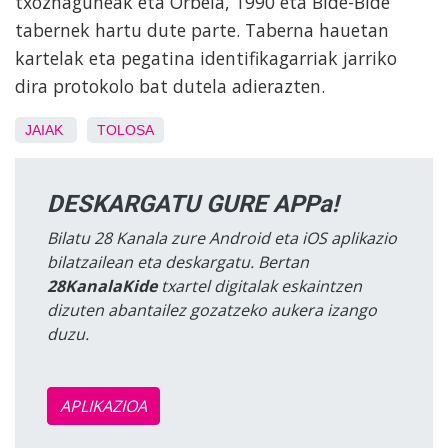
txoznaguneak eta Orbela, 1990 eta Bide-Bide
tabernek hartu dute parte. Taberna hauetan
kartelak eta pegatina identifikagarriak jarriko
dira protokolo bat dutela adierazten.
JAIAK
TOLOSA
DESKARGATU GURE APPa!
Bilatu 28 Kanala zure Android eta iOS aplikazio
bilatzailean eta deskargatu. Bertan
28KanalaKide
txartel digitalak eskaintzen
dizuten abantailez gozatzeko aukera izango
duzu.
APLIKAZIOA