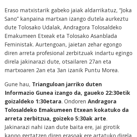
Eraso matxistarik gabeko jaiak aldarrikatuz, “Joka
Sano” kanpaina martxan izango dutela aurkeztu
dute Tolosako Udalak, Andragora Tolosaldeko
Emakumeen Etxeak eta Tolosako Asanblada
Feministak. Aurtengoan, jaietan zehar egongo
diren arreta profesional zerbitzuak indartu egingo
direla jakinarazi dute, otsailaren 27an eta
martxoaren 2an eta 3an izanik Puntu Morea.
Gune hau,
Trianguloan jarriko duten
Informazio Gunea izango da, gaueko 22:30etik
goizaldeko 1:30etara
. Ondoren
Andragora
Tolosaldeko Emakumeen Etxean kokatuko da
arreta zerbitzua, goizeko 5:30ak arte
.
Jakinarazi nahi izan dute baita ere, jai girotik
kanpo gertatzen diren erasoak ere artatuko direla