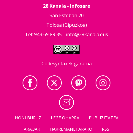
28 Kanala - Infosare
San Esteban 20
Tolosa (Gipuzkoa)
Tel: 943 69 89 35 -
info@28kanala.eus
Codesyntaxek garatua
HONI BURUZ
LEGE OHARRA
PUBLIZITATEA
ARAUAK
HARREMANETARAKO
RSS