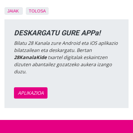
JAIAK
TOLOSA
DESKARGATU GURE APPa!
Bilatu 28 Kanala zure Android eta iOS aplikazio
bilatzailean eta deskargatu. Bertan
28KanalaKide
txartel digitalak eskaintzen
dizuten abantailez gozatzeko aukera izango
duzu.
APLIKAZIOA