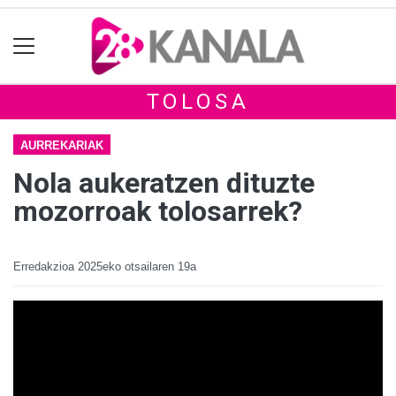
TOLOSA
AURREKARIAK
Nola aukeratzen dituzte
mozorroak tolosarrek?
Erredakzioa
2025eko otsailaren 19a