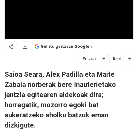
Gehitu gaitzazu Googlen
Entzun
Itzuli
Saioa Seara, Alex Padilla eta Maite
Zabala norberak bere Inauterietako
jantzia egitearen aldekoak dira;
horregatik, mozorro egoki bat
aukeratzeko aholku batzuk eman
dizkigute.