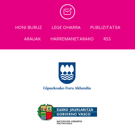
HONI BURUZ
LEGE OHARRA
PUBLIZITATEA
ARAUAK
HARREMANETARAKO
RSS