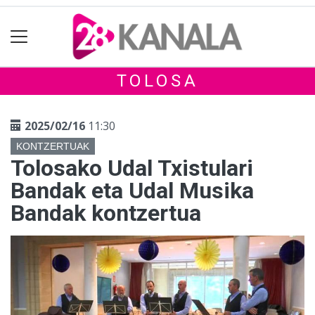
TOLOSA
2025/02/16
11:30
KONTZERTUAK
Tolosako Udal Txistulari
Bandak eta Udal Musika
Bandak kontzertua