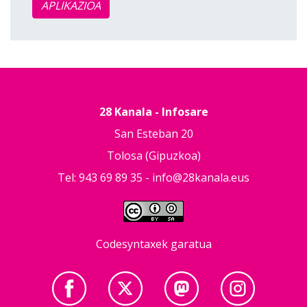
APLIKAZIOA
28 Kanala - Infosare
San Esteban 20
Tolosa (Gipuzkoa)
Tel: 943 69 89 35 -
info@28kanala.eus
Codesyntaxek garatua