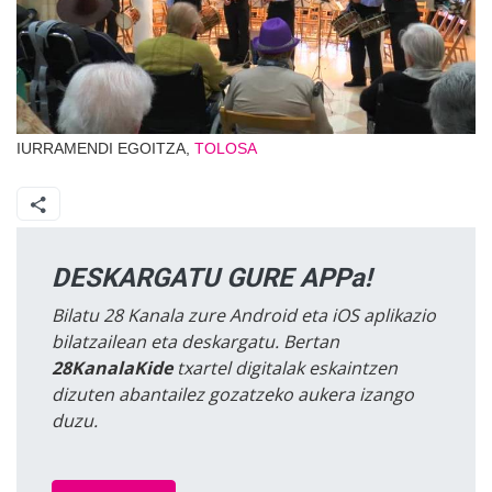
IURRAMENDI EGOITZA,
TOLOSA
DESKARGATU GURE APPa!
Bilatu 28 Kanala zure Android eta iOS aplikazio
bilatzailean eta deskargatu. Bertan
28KanalaKide
txartel digitalak eskaintzen
dizuten abantailez gozatzeko aukera izango
duzu.