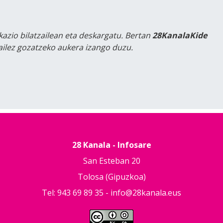
kazio bilatzailean eta deskargatu. Bertan
28KanalaKide
tailez gozatzeko aukera izango duzu.
28 Kanala - Infosare
San Esteban 20
Tolosa (Gipuzkoa)
Tel: 943 69 89 35 -
info@28kanala.eus