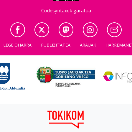
Codesyntaxek garatua
LEGE OHARRA
PUBLIZITATEA
ARAUAK
HARREMANE