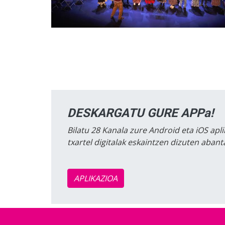
DESKARGATU GURE APPa!
Bilatu 28 Kanala zure Android eta iOS apli
txartel digitalak eskaintzen dizuten aban
APLIKAZIOA