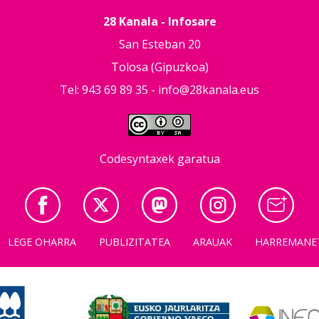
28 Kanala - Infosare
San Esteban 20
Tolosa (Gipuzkoa)
Tel: 943 69 89 35 -
info@28kanala.eus
Codesyntaxek garatua
LEGE OHARRA
PUBLIZITATEA
ARAUAK
HARREMANE