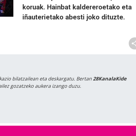
koruak. Hainbat kaldereroetako eta
iñauterietako abesti joko dituzte.
kazio bilatzailean eta deskargatu. Bertan
28KanalaKide
tailez gozatzeko aukera izango duzu.