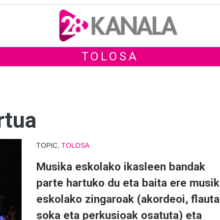
TOLOSA
rtua
TOPIC,
TOLOSA
Musika eskolako ikasleen bandak
parte hartuko du eta baita ere musi
eskolako zingaroak (akordeoi, flauta
soka eta perkusioak osatuta) eta