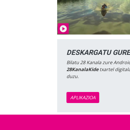
DESKARGATU GURE
Bilatu 28 Kanala zure Android
28KanalaKide
txartel digita
duzu.
APLIKAZIOA