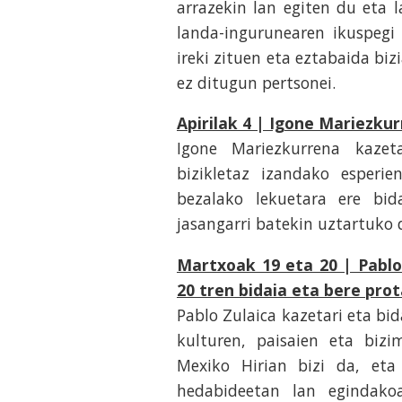
arrazekin lan egiten du eta l
landa-ingurunearen ikuspegi
ireki zituen eta eztabaida bi
ez ditugun pertsonei.
Apirilak 4 | Igone Mariezkur
Igone Mariezkurrena kazet
bizikletaz izandako esperi
bezalako lekuetara ere bid
jasangarri batekin uztartuko 
Martxoak 19 eta 20 | Pablo 
20 tren bidaia eta bere pro
Pablo Zulaica kazetari eta bid
kulturen, paisaien eta bizi
Mexiko Hirian bizi da, et
hedabideetan lan egindakoa