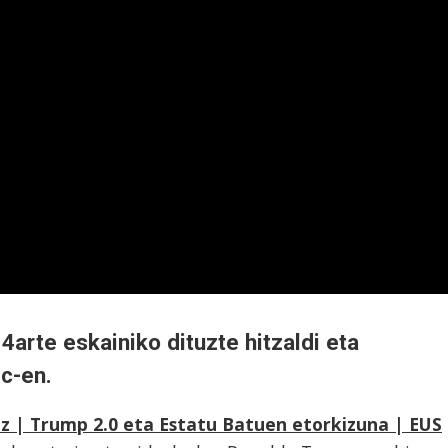
k 4arte eskainiko dituzte hitzaldi eta
ic-en.
az | Trump 2.0 eta Estatu Batuen etorkizuna | EUS