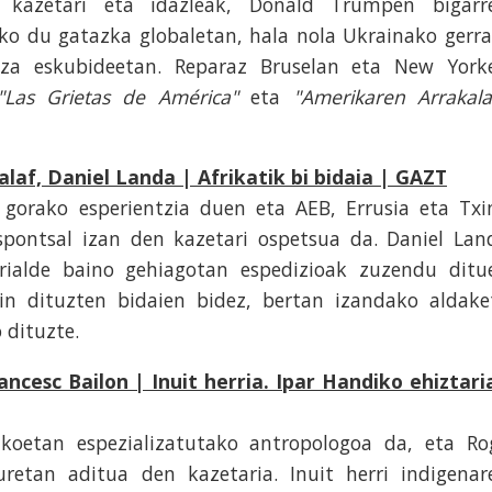
o kazetari eta idazleak, Donald Trumpen bigarr
uko du gatazka globaletan, hala nola Ukrainako gerra
iza eskubideetan. Reparaz Bruselan eta New York
"Las Grietas de América"
eta
"Amerikaren Arrakala
alaf, Daniel Landa | Afrikatik bi bidaia | GAZT
 gorako esperientzia duen eta AEB, Errusia eta Txi
spontsal izan den kazetari ospetsua da. Daniel Lan
rialde baino gehiagotan espedizioak zuzendu ditu
gin dituzten bidaien bidez, bertan izandako aldake
 dituzte.
ancesc Bailon | Inuit herria. Ipar Handiko ehiztari
tikoetan espezializatutako antropologoa da, eta Ro
uretan aditua den kazetaria. Inuit herri indigenar