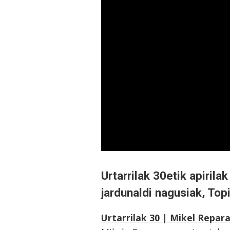
Urtarrilak 30etik apirila
jardunaldi nagusiak, Top
Urtarrilak 30 | Mikel Repar