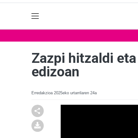
Zazpi hitzaldi et
edizoan
Erredakzioa
2025eko urtarrilaren 24a