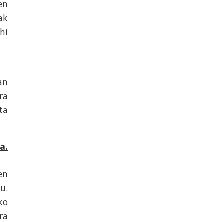
en
ak
hi
an
ra
ta
a.
en
u.
ko
ra