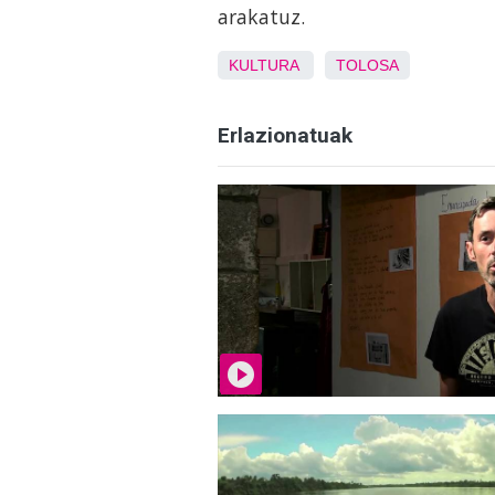
arakatuz.
KULTURA
TOLOSA
Erlazionatuak