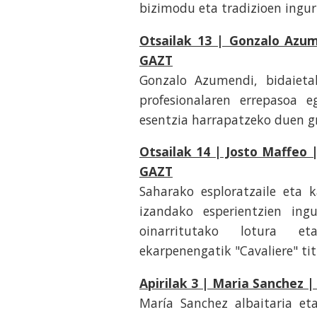
bizimodu eta tradizioen ingur
Otsailak 13 | Gonzalo Azu
GAZT
Gonzalo Azumendi, bidaietako
profesionalaren errepasoa
esentzia harrapatzeko duen gr
Otsailak 14 | Josto Maffeo 
GAZT
Saharako esploratzaile eta 
izandako esperientzien ing
oinarritutako lotura et
ekarpenengatik "Cavaliere" tit
Apirilak 3 | Maria Sanchez 
María Sanchez albaitaria et