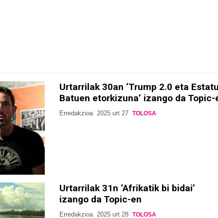
Urtarrilak 30an ‘Trump 2.0 eta Estat
Batuen etorkizuna’ izango da Topic-
Erredakzioa
2025 urt 27
TOLOSA
Urtarrilak 31n ‘Afrikatik bi bidai’
izango da Topic-en
Erredakzioa
2025 urt 28
TOLOSA