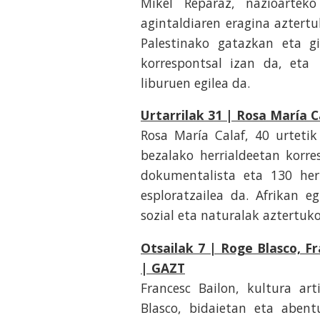
Mikel Reparaz, nazioartek
agintaldiaren eragina aztert
Palestinako gatazkan eta g
korrespontsal izan da, eta
liburuen egilea da.
Urtarrilak 31 | Rosa María C
Rosa María Calaf, 40 urtetik
bezalako herrialdeetan korre
dokumentalista eta 130 her
esploratzailea da. Afrikan e
sozial eta naturalak aztertuko
Otsailak 7 | Roge Blasco, Fr
| GAZT
Francesc Bailon, kultura ar
Blasco, bidaietan eta abent