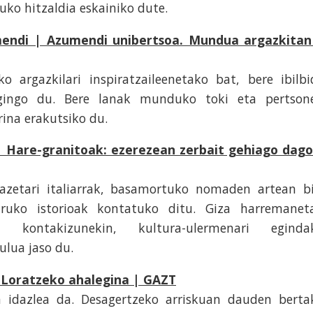
uko hitzaldia eskainiko dute.
mendi | Azumendi unibertsoa. Mundua argazkitan
 argazkilari inspiratzaileenetako bat, bere ibilbi
 egingo du. Bere lanak munduko toki eta pertson
ina erakutsiko du.
| Hare-granitoak: ezerezean zerbait gehiago dago
kazetari italiarrak, basamortuko nomaden artean bi
uruko istorioak kontatuko ditu. Giza harremanet
a kontakizunekin, kultura-ulermenari eginda
ulua jaso du.
| Loratzeko ahalegina | GAZT
a idazlea da. Desagertzeko arriskuan dauden berta