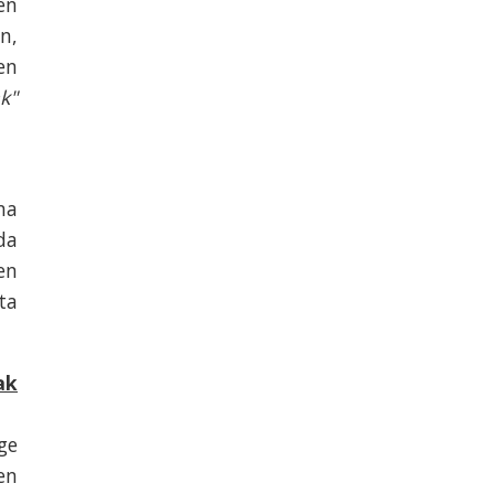
en
n,
en
k"
na
da
en
ta
ak
ge
en