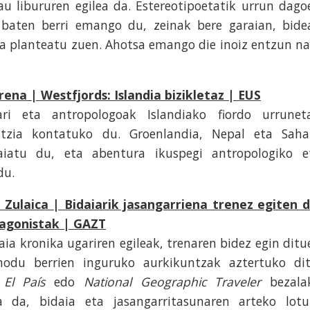
au libururen egilea da. Estereotipoetatik urrun dago
 baten berri emango du, zeinak bere garaian, bide
zia planteatu zuen. Ahotsa emango die inoiz entzun na
rena | Westfjords: Islandia bizikletaz | EUS
ari eta antropologoak Islandiako fiordo urrunet
entzia kontatuko du. Groenlandia, Nepal eta Saha
aiatu du, eta abentura ikuspegi antropologiko e
du.
Zulaica | Bidaiarik jasangarriena trenez egiten d
tagonistak | GAZT
aia kronika ugariren egileak, trenaren bidez egin ditu
modu berrien inguruko aurkikuntzak aztertuko dit
a
El País
edo
National Geographic Traveler
bezala
 da, bidaia eta jasangarritasunaren arteko lotu