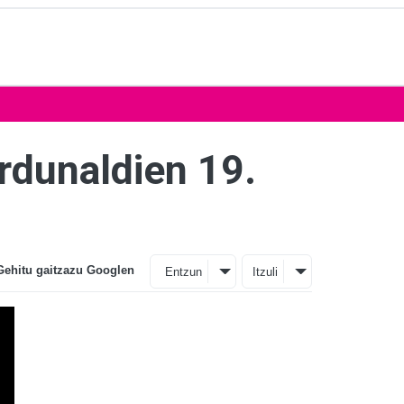
ardunaldien 19.
Gehitu gaitzazu Googlen
Entzun
Itzuli