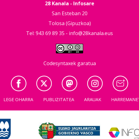
28 Kanala - Infosare
San Esteban 20
Tolosa (Gipuzkoa)
Tel: 943 69 89 35 -
info@28kanala.eus
Codesyntaxek garatua
LEGE OHARRA
PUBLIZITATEA
ARAUAK
HARREMANE