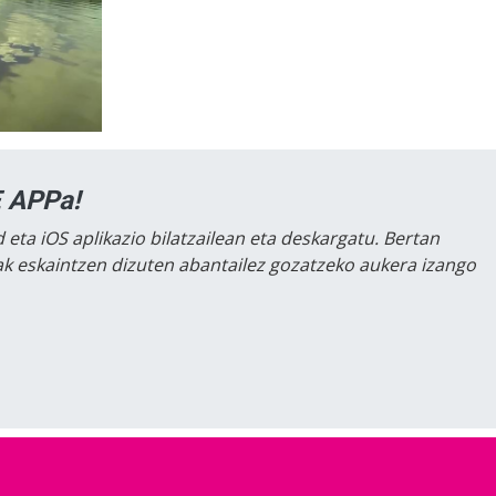
 APPa!
 eta iOS aplikazio bilatzailean eta deskargatu. Bertan
lak eskaintzen dizuten abantailez gozatzeko aukera izango