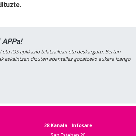
dituzte.
 APPa!
 eta iOS aplikazio bilatzailean eta deskargatu. Bertan
lak eskaintzen dizuten abantailez gozatzeko aukera izango
28 Kanala - Infosare
San Esteban 20