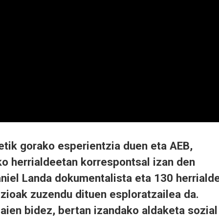
etik gorako esperientzia duen eta AEB,
ko herrialdeetan korrespontsal izan den
aniel Landa dokumentalista eta 130 herriald
zioak zuzendu dituen esploratzailea da.
daien bidez, bertan izandako aldaketa sozial