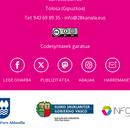
Tolosa (Gipuzkoa)
Tel: 943 69 89 35 -
info@28kanala.eus
Codesyntaxek garatua
LEGE OHARRA
PUBLIZITATEA
ARAUAK
HARREMANE