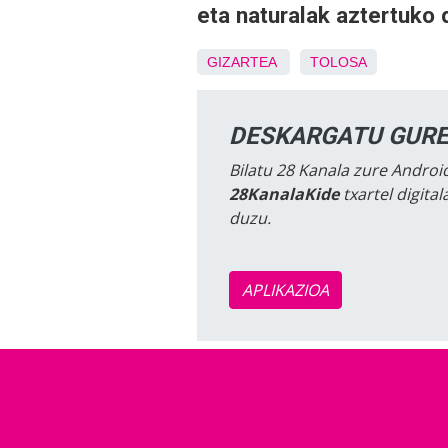
eta naturalak aztertuko 
GIZARTEA
TOLOSA
DESKARGATU GURE
Bilatu 28 Kanala zure Android
28KanalaKide
txartel digita
duzu.
APLIKAZIOA