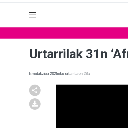
Urtarrilak 31n ‘Af
Erredakzioa
2025eko urtarrilaren 28a