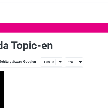
 da Topic-en
Gehitu gaitzazu Googlen
Entzun
Itzuli