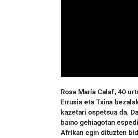
Rosa María Calaf, 40 urt
Errusia eta Txina bezala
kazetari ospetsua da. D
baino gehiagotan espedi
Afrikan egin dituzten bi