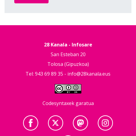
28 Kanala - Infosare
San Esteban 20
Tolosa (Gipuzkoa)
Tel: 943 69 89 35 -
info@28kanala.eus
Codesyntaxek garatua