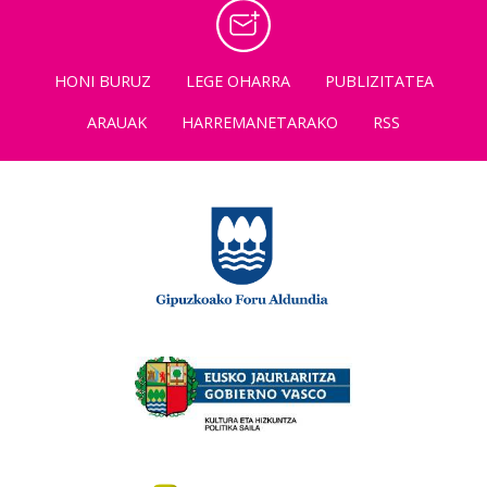
HONI BURUZ
LEGE OHARRA
PUBLIZITATEA
ARAUAK
HARREMANETARAKO
RSS