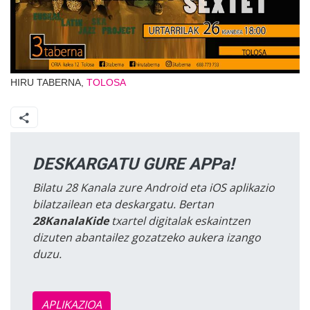
HIRU TABERNA,
TOLOSA
DESKARGATU GURE APPa!
Bilatu 28 Kanala zure Android eta iOS aplikazio
bilatzailean eta deskargatu. Bertan
28KanalaKide
txartel digitalak eskaintzen
dizuten abantailez gozatzeko aukera izango
duzu.
APLIKAZIOA