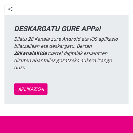
DESKARGATU GURE APPa!
Bilatu 28 Kanala zure Android eta iOS aplikazio
bilatzailean eta deskargatu. Bertan
28KanalaKide
txartel digitalak eskaintzen
dizuten abantailez gozatzeko aukera izango
duzu.
APLIKAZIOA