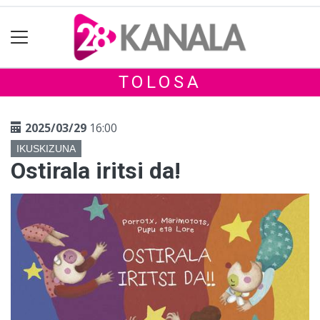
TOLOSA
2025/03/29
16:00
IKUSKIZUNA
Ostirala iritsi da!