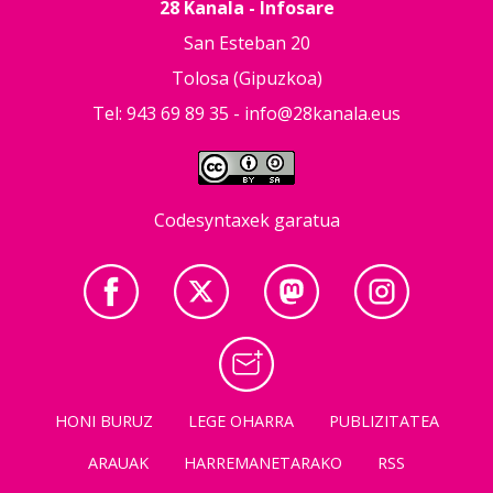
28 Kanala - Infosare
San Esteban 20
Tolosa (Gipuzkoa)
Tel: 943 69 89 35 -
info@28kanala.eus
Codesyntaxek garatua
HONI BURUZ
LEGE OHARRA
PUBLIZITATEA
ARAUAK
HARREMANETARAKO
RSS