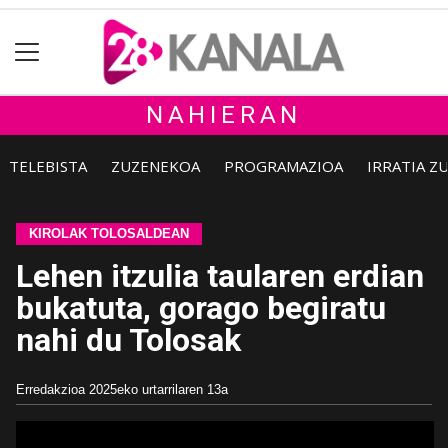
NAHIERAN
TELEBISTA
ZUZENEKOA
PROGRAMAZIOA
IRRATIA Z
KIROLAK TOLOSALDEAN
Lehen itzulia taularen erdian
bukatuta, gorago begiratu
nahi du Tolosak
Erredakzioa
2025eko urtarrilaren 13a