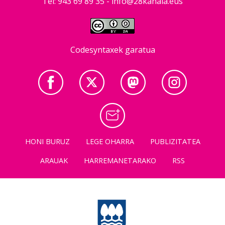
Tel: 943 69 89 35 -
info@28kanala.eus
Codesyntaxek garatua
HONI BURUZ
LEGE OHARRA
PUBLIZITATEA
ARAUAK
HARREMANETARAKO
RSS