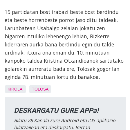
15 partidatan bost irabazi beste bost berdindu
eta beste horrenbeste porrot jaso ditu taldeak.
Larunbatean Usabalgo zelaian jokatu zen
bigarren itzuliko lehenengo lehian, Bizkerre
liderraren aurka bana berdindu egin du talde
urdinak, itxura ona eman du. 10. minutuan
kanpoko taldea Kristina Otxandioanok sartutako
golarekin aurreratu bada ere, Tolosak gogor lan
eginda 78. minutuan lortu du banakoa.
KIROLA
TOLOSA
DESKARGATU GURE APPa!
Bilatu 28 Kanala zure Android eta iOS aplikazio
bilatzailean eta deskargatu. Bertan