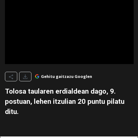
Gehitu gaitzazu Googlen
Tolosa taularen erdialdean dago, 9.
postuan, lehen itzulian 20 puntu pilatu
ditu.