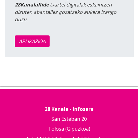
28KanalaKide
txartel digitalak eskaintzen
dizuten abantailez gozatzeko aukera izango
duzu.
APLIKAZIOA
28 Kanala - Infosare
San Esteban 20
Tolosa (Gipuzkoa)