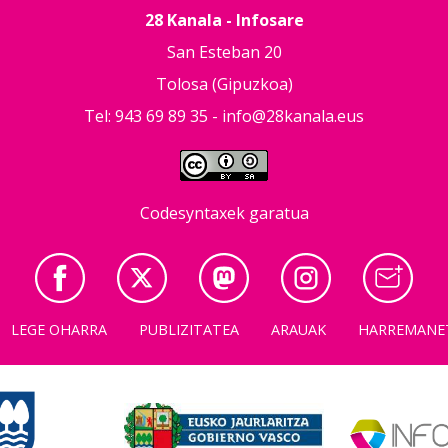
28 Kanala - Infosare
San Esteban 20
Tolosa (Gipuzkoa)
Tel: 943 69 89 35 -
info@28kanala.eus
Codesyntaxek garatua
LEGE OHARRA
PUBLIZITATEA
ARAUAK
HARREMANE