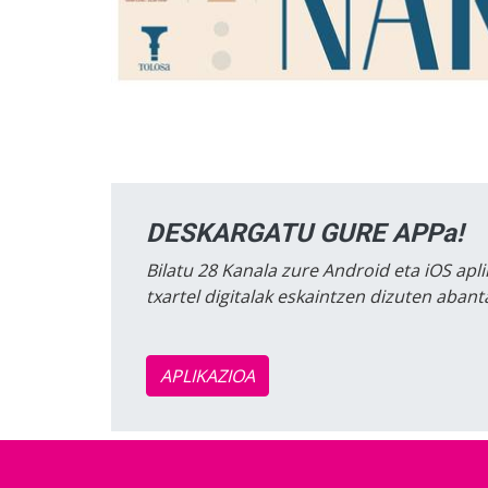
DESKARGATU GURE APPa!
Bilatu 28 Kanala zure Android eta iOS apli
txartel digitalak eskaintzen dizuten aban
APLIKAZIOA