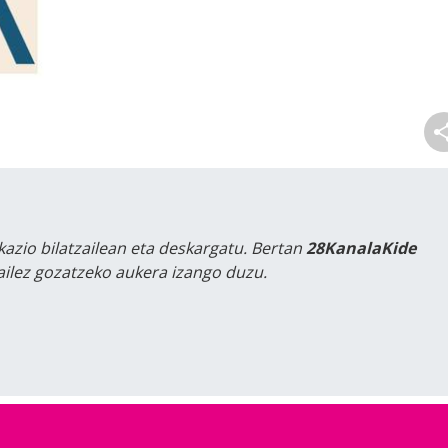
kazio bilatzailean eta deskargatu. Bertan
28KanalaKide
tailez gozatzeko aukera izango duzu.