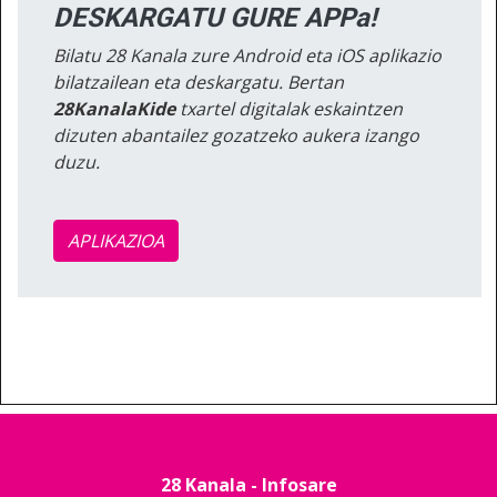
DESKARGATU GURE APPa!
Bilatu 28 Kanala zure Android eta iOS aplikazio
bilatzailean eta deskargatu. Bertan
28KanalaKide
txartel digitalak eskaintzen
dizuten abantailez gozatzeko aukera izango
duzu.
APLIKAZIOA
28 Kanala - Infosare