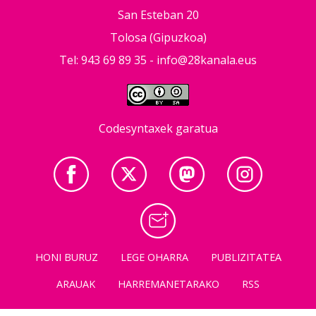
San Esteban 20
Tolosa (Gipuzkoa)
Tel: 943 69 89 35 -
info@28kanala.eus
Codesyntaxek garatua
HONI BURUZ
LEGE OHARRA
PUBLIZITATEA
ARAUAK
HARREMANETARAKO
RSS