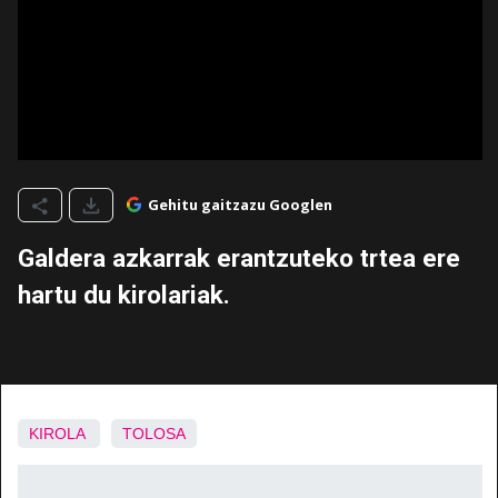
Gehitu gaitzazu Googlen
Galdera azkarrak erantzuteko trtea ere
hartu du kirolariak.
KIROLA
TOLOSA