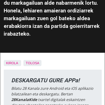
du markagailuan alde nabarmenik lortu.
Honela, lehiaren amaieran ordiziarrek
markagailuan zuen gol bateko aldea
erabakiorra izan da partida goierritarrek
irabazteko.
KIROLA
TOLOSA
DESKARGATU GURE APPa!
Bilatu 28 Kanala zure Android eta iOS aplikazio
bilatzailean eta deskargatu. Bertan
28KanalaKide
txartel digitalak eskaintzen