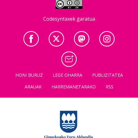
Codesyntaxek garatua
HONI BURUZ
LEGE OHARRA
PUBLIZITATEA
ARAUAK
HARREMANETARAKO
RSS