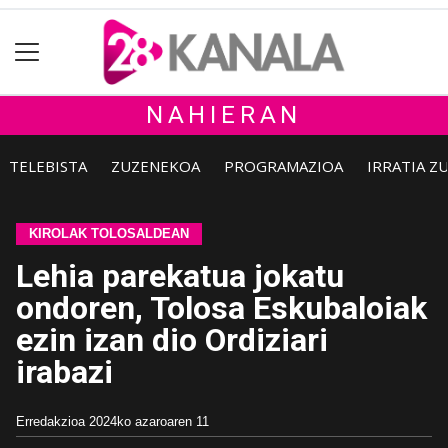
NAHIERAN
TELEBISTA
ZUZENEKOA
PROGRAMAZIOA
IRRATIA Z
KIROLAK TOLOSALDEAN
Lehia parekatua jokatu
ondoren, Tolosa Eskubaloiak
ezin izan dio Ordiziari
irabazi
Erredakzioa
2024ko azaroaren 11