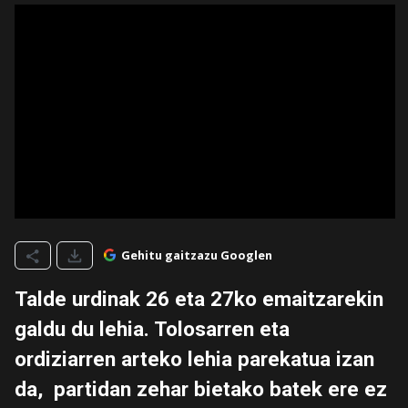
Gehitu gaitzazu Googlen
Talde urdinak 26 eta 27ko emaitzarekin
galdu du lehia. Tolosarren eta
ordiziarren arteko lehia parekatua izan
da, partidan zehar bietako batek ere ez