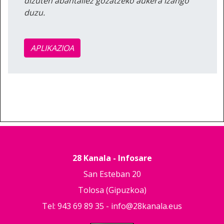
dizuten abantailez gozatzeko aukera izango
duzu.
APLIKAZIOA
28 Kanala - Infosare
San Esteban 20
Tolosa (Gipuzkoa)
Tel: 943 69 89 35 -
info@28kanala.eus