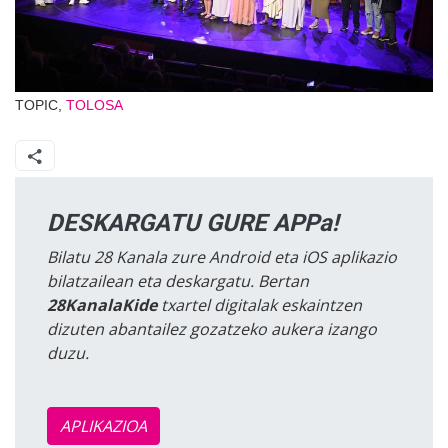
TOPIC,
TOLOSA
DESKARGATU GURE APPa!
Bilatu 28 Kanala zure Android eta iOS aplikazio
bilatzailean eta deskargatu. Bertan
28KanalaKide
txartel digitalak eskaintzen
dizuten abantailez gozatzeko aukera izango
duzu.
APLIKAZIOA