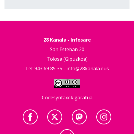
28 Kanala - Infosare
San Esteban 20
Tolosa (Gipuzkoa)
Tel: 943 69 89 35 -
info@28kanala.eus
Codesyntaxek garatua