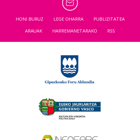
HONI BURUZ
LEGE OHARRA
PUBLIZITATEA
ARAUAK
HARREMANETARAKO
RSS