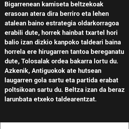
Bigarrenean kamiseta beltzekoak
erasoan atera dira berriro eta lehen
atalean baino estrategia oldarkorragoa
erabili dute, horrek hainbat txartel hori
balio izan dizkio kanpoko taldeari baina
horrela ere hirugarren tantoa bereganatu
dute, Tolosalak ordea bakarra lortu du.
Azkenik, Antiguokok ate hutsean
laugarren gola sartu eta partida erabat
poltsikoan sartu du. Beltza izan da beraz
larunbata etxeko taldearentzat.