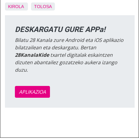
KIROLA
TOLOSA
DESKARGATU GURE APPa!
Bilatu 28 Kanala zure Android eta iOS aplikazio
bilatzailean eta deskargatu. Bertan
28KanalaKide
txartel digitalak eskaintzen
dizuten abantailez gozatzeko aukera izango
duzu.
APLIKAZIOA