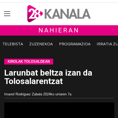
NAHIERAN
TELEBISTA
ZUZENEKOA
PROGRAMAZIOA
IRRATIA Z
KIROLAK TOLOSALDEAN
Larunbat beltza izan da
Tolosalarentzat
Imanol Rodriguez Zabala
2024ko urriaren 7a