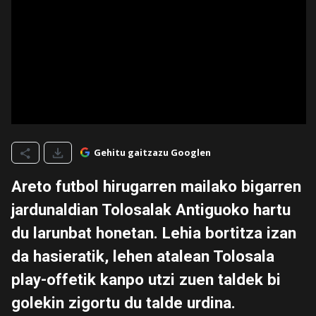
Gehitu gaitzazu Googlen
Areto futbol hirugarren mailako bigarren
jardunaldian Tolosalak Antiguoko hartu
du larunbat honetan. Lehia bortitza izan
da hasieratik, lehen atalean Tolosala
play-offetik kanpo utzi zuen taldek bi
golekin zigortu du talde urdina.