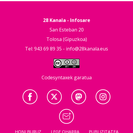
28 Kanala - Infosare
San Esteban 20
Tolosa (Gipuzkoa)
Tel: 943 69 89 35 -
info@28kanala.eus
Codesyntaxek garatua
HONI BURUZ
LEGE OHARRA
PUBLIZITATEA