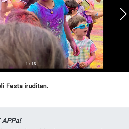
i Festa iruditan.
 APPa!