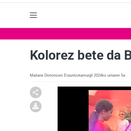
Kolorez bete da 
Maitane Dorronsoro Erauntzetamurgil
2024ko urriaren 5a