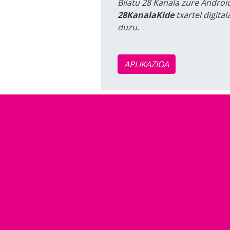
Bilatu 28 Kanala zure Android
28KanalaKide
txartel digita
duzu.
APLIKAZIOA