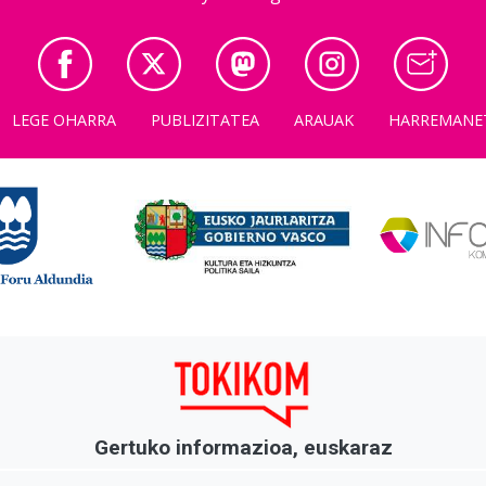
LEGE OHARRA
PUBLIZITATEA
ARAUAK
HARREMANE
Gertuko informazioa, euskaraz