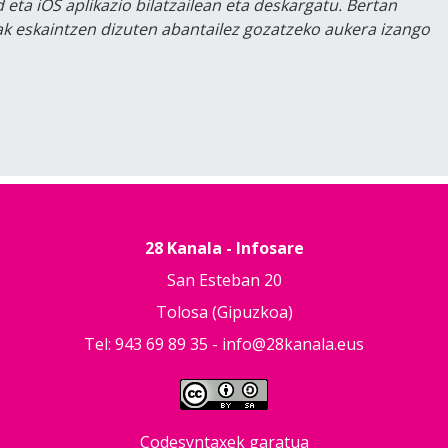
 eta iOS aplikazio bilatzailean eta deskargatu. Bertan
lak eskaintzen dizuten abantailez gozatzeko aukera izango
28 Kanala - Infosare
San Esteban 20
Tolosa (Gipuzkoa)
Tel: 943 69 89 35 -
info@28kanala.eus
Codesyntaxek garatua