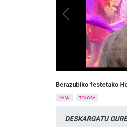
Berazubiko festetako Hol
JAIAK
TOLOSA
DESKARGATU GURE