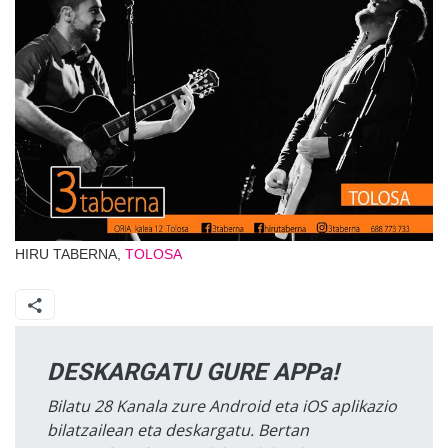
HIRU TABERNA,
TOLOSA
DESKARGATU GURE APPa!
Bilatu 28 Kanala zure Android eta iOS aplikazio
bilatzailean eta deskargatu. Bertan