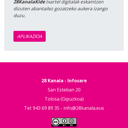
28KanalaKide
txartel digitalak eskaintzen
dizuten abantailez gozatzeko aukera izango
duzu.
APLIKAZIOA
28 Kanala - Infosare
San Esteban 20
Tolosa (Gipuzkoa)
Tel: 943 69 89 35 -
info@28kanala.eus