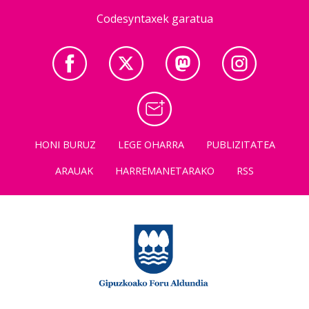
Codesyntaxek garatua
HONI BURUZ
LEGE OHARRA
PUBLIZITATEA
ARAUAK
HARREMANETARAKO
RSS