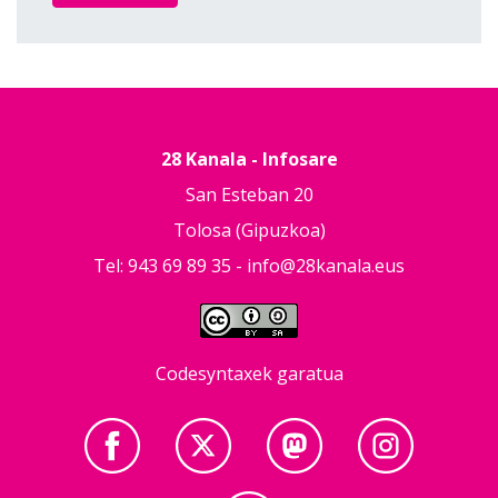
28 Kanala - Infosare
San Esteban 20
Tolosa (Gipuzkoa)
Tel: 943 69 89 35 -
info@28kanala.eus
Codesyntaxek garatua