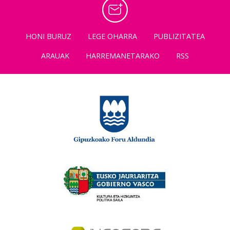
HONI BURUZ
LEGE OHARRA
PUBLIZITATEA
ARAUAK
HARREMANETARAKO
RSS