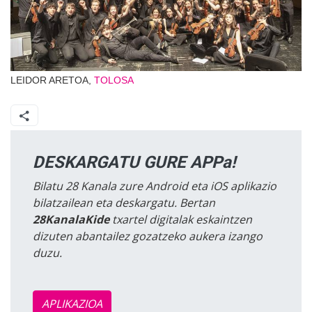
LEIDOR ARETOA,
TOLOSA
DESKARGATU GURE APPa!
Bilatu 28 Kanala zure Android eta iOS aplikazio
bilatzailean eta deskargatu. Bertan
28KanalaKide
txartel digitalak eskaintzen
dizuten abantailez gozatzeko aukera izango
duzu.
APLIKAZIOA