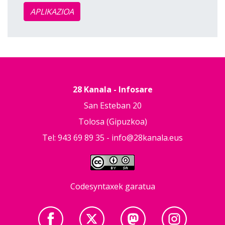
APLIKAZIOA
28 Kanala - Infosare
San Esteban 20
Tolosa (Gipuzkoa)
Tel: 943 69 89 35 -
info@28kanala.eus
Codesyntaxek garatua