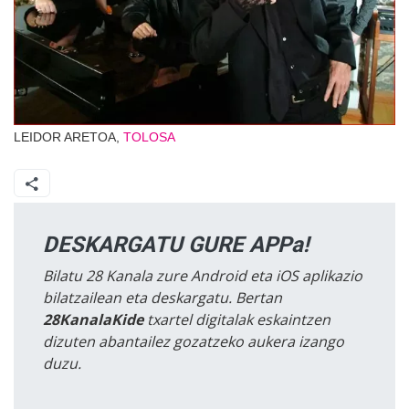
LEIDOR ARETOA,
TOLOSA
DESKARGATU GURE APPa!
Bilatu 28 Kanala zure Android eta iOS aplikazio
bilatzailean eta deskargatu. Bertan
28KanalaKide
txartel digitalak eskaintzen
dizuten abantailez gozatzeko aukera izango
duzu.