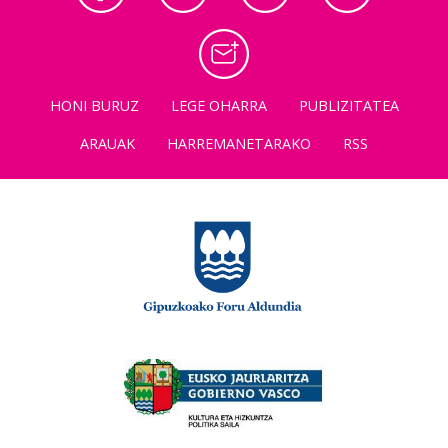
HONI BURUZ
LEGE OHARRA
PUBLIZITATEA
ARAUAK
HARREMANETARAKO
RSS