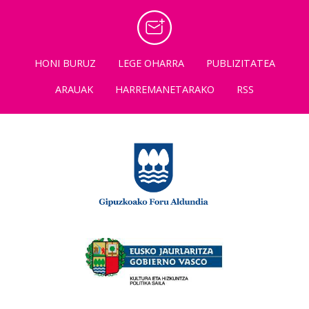
HONI BURUZ
LEGE OHARRA
PUBLIZITATEA
ARAUAK
HARREMANETARAKO
RSS