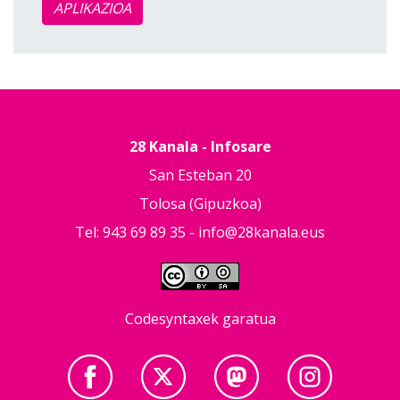
APLIKAZIOA
28 Kanala - Infosare
San Esteban 20
Tolosa (Gipuzkoa)
Tel: 943 69 89 35 -
info@28kanala.eus
Codesyntaxek garatua