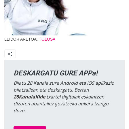
LEIDOR ARETOA,
TOLOSA
DESKARGATU GURE APPa!
Bilatu 28 Kanala zure Android eta iOS aplikazio
bilatzailean eta deskargatu. Bertan
28KanalaKide
txartel digitalak eskaintzen
dizuten abantailez gozatzeko aukera izango
duzu.