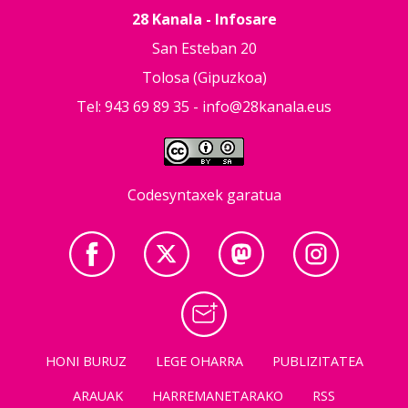
28 Kanala - Infosare
San Esteban 20
Tolosa (Gipuzkoa)
Tel: 943 69 89 35 -
info@28kanala.eus
Codesyntaxek garatua
HONI BURUZ
LEGE OHARRA
PUBLIZITATEA
ARAUAK
HARREMANETARAKO
RSS