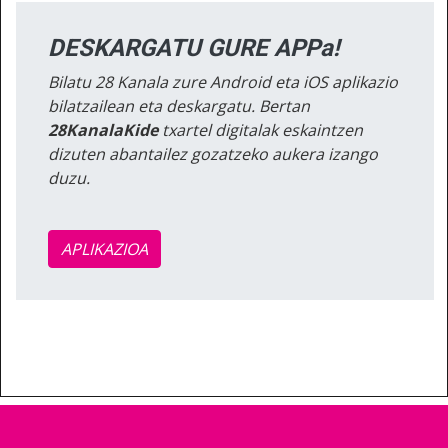
DESKARGATU GURE APPa!
Bilatu 28 Kanala zure Android eta iOS aplikazio
bilatzailean eta deskargatu. Bertan
28KanalaKide
txartel digitalak eskaintzen
dizuten abantailez gozatzeko aukera izango
duzu.
APLIKAZIOA