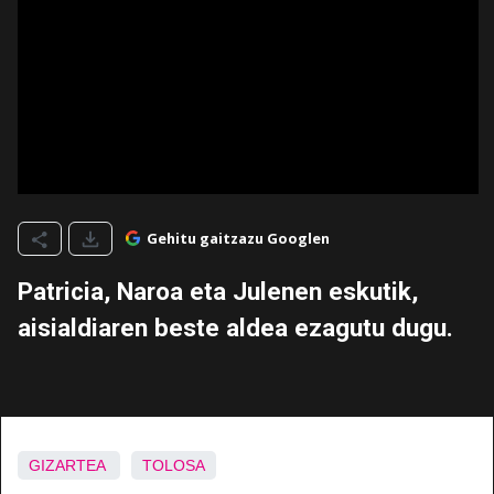
Gehitu gaitzazu Googlen
Patricia, Naroa eta Julenen eskutik,
aisialdiaren beste aldea ezagutu dugu.
GIZARTEA
TOLOSA