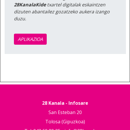
28KanalaKide
txartel digitalak eskaintzen
dizuten abantailez gozatzeko aukera izango
duzu.
APLIKAZIOA
28 Kanala - Infosare
San Esteban 20
Tolosa (Gipuzkoa)