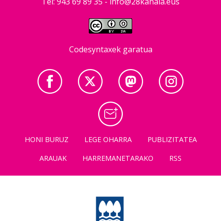
Tel: 943 69 89 35 -
info@28kanala.eus
Codesyntaxek garatua
HONI BURUZ
LEGE OHARRA
PUBLIZITATEA
ARAUAK
HARREMANETARAKO
RSS