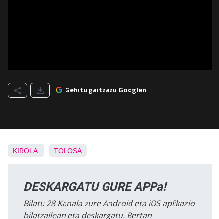
Gehitu gaitzazu Googlen
KIROLA
TOLOSA
DESKARGATU GURE APPa!
Bilatu 28 Kanala zure Android eta iOS aplikazio
bilatzailean eta deskargatu. Bertan