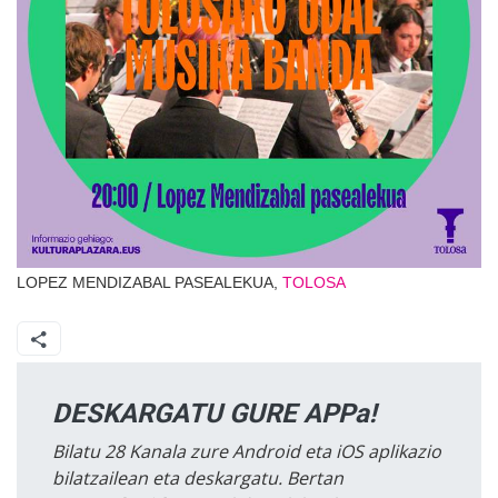
LOPEZ MENDIZABAL PASEALEKUA,
TOLOSA
DESKARGATU GURE APPa!
Bilatu 28 Kanala zure Android eta iOS aplikazio
bilatzailean eta deskargatu. Bertan