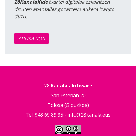
28KanalaKide
txartel digitalak eskaintzen
dizuten abantailez gozatzeko aukera izango
duzu.
APLIKAZIOA
28 Kanala - Infosare
San Esteban 20
Tolosa (Gipuzkoa)
Tel: 943 69 89 35 -
info@28kanala.eus