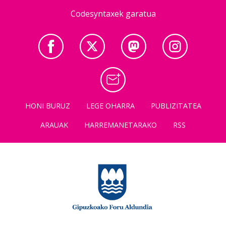
Codesyntaxek garatua
HONI BURUZ
LEGE OHARRA
PUBLIZITATEA
ARAUAK
HARREMANETARAKO
RSS