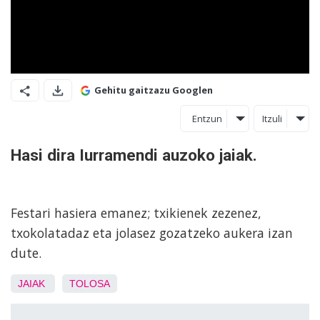
Gehitu gaitzazu Googlen
Entzun
Itzuli
Hasi dira Iurramendi auzoko jaiak.
Festari hasiera emanez; txikienek zezenez,
txokolatadaz eta jolasez gozatzeko aukera izan
dute.
JAIAK
TOLOSA