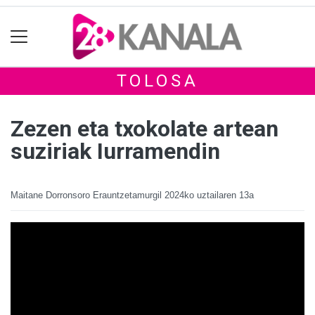
TOLOSA
Zezen eta txokolate artean
suziriak Iurramendin
Maitane Dorronsoro Erauntzetamurgil
2024ko uztailaren 13a