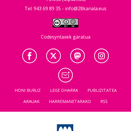
Tel: 943 69 89 35 -
info@28kanala.eus
Codesyntaxek garatua
HONI BURUZ
LEGE OHARRA
PUBLIZITATEA
ARAUAK
HARREMANETARAKO
RSS