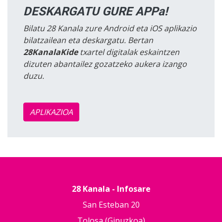
DESKARGATU GURE APPa!
Bilatu 28 Kanala zure Android eta iOS aplikazio
bilatzailean eta deskargatu. Bertan
28KanalaKide
txartel digitalak eskaintzen
dizuten abantailez gozatzeko aukera izango
duzu.
APLIKAZIOA
28 Kanala - Infosare
San Esteban 20
Tolosa (Gipuzkoa)