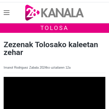
TOLOSA
Zezenak Tolosako kaleetan
zehar
Imanol Rodriguez Zabala
2024ko uztailaren 12a