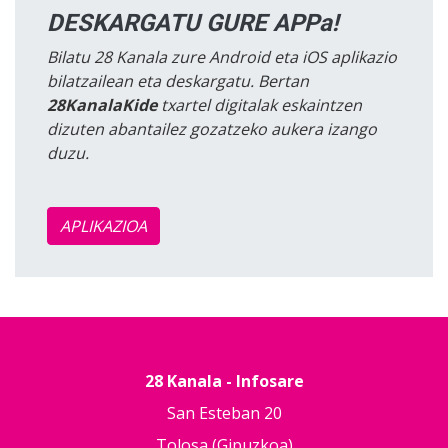
DESKARGATU GURE APPa!
Bilatu 28 Kanala zure Android eta iOS aplikazio
bilatzailean eta deskargatu. Bertan
28KanalaKide
txartel digitalak eskaintzen
dizuten abantailez gozatzeko aukera izango
duzu.
APLIKAZIOA
28 Kanala - Infosare
San Esteban 20
Tolosa (Gipuzkoa)