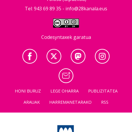
Tel: 943 69 89 35 -
info@28kanala.eus
Codesyntaxek garatua
HONI BURUZ
LEGE OHARRA
PUBLIZITATEA
ARAUAK
HARREMANETARAKO
RSS