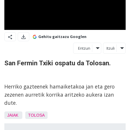
Gehitu gaitzazu Googlen
Entzun
Itzuli
San Fermin Txiki ospatu da Tolosan.
Herriko gazteenek hamaiketakoa jan eta gero
zezenen aurretik korrika aritzeko aukera izan
dute.
JAIAK
TOLOSA