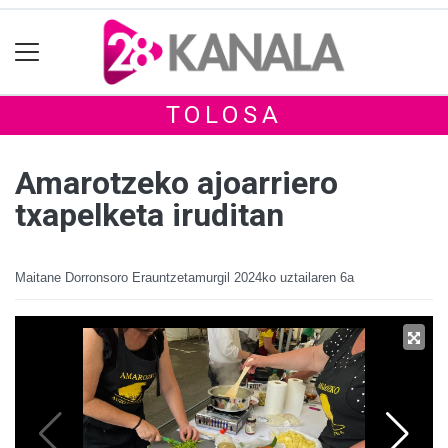
TOLOSA
Amarotzeko ajoarriero
txapelketa iruditan
Maitane Dorronsoro Erauntzetamurgil
2024ko uztailaren 6a