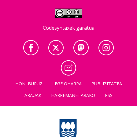
Codesyntaxek garatua
HONI BURUZ
LEGE OHARRA
PUBLIZITATEA
ARAUAK
HARREMANETARAKO
RSS