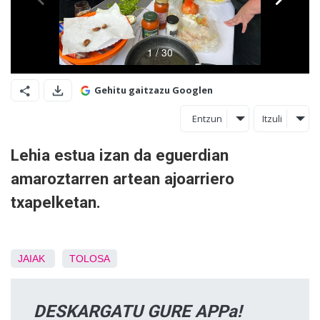
Gehitu gaitzazu Googlen
Entzun
Itzuli
Lehia estua izan da eguerdian
amaroztarren artean ajoarriero
txapelketan.
JAIAK
TOLOSA
DESKARGATU GURE APPa!