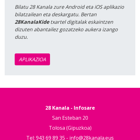
Bilatu 28 Kanala zure Android eta iOS aplikazio
bilatzailean eta deskargatu. Bertan
28KanalaKide
txartel digitalak eskaintzen
dizuten abantailez gozatzeko aukera izango
duzu.
APLIKAZIOA
28 Kanala - Infosare
San Esteban 20
Tolosa (Gipuzkoa)
Tel: 943 69 89 35 -
info@28kanala.eus