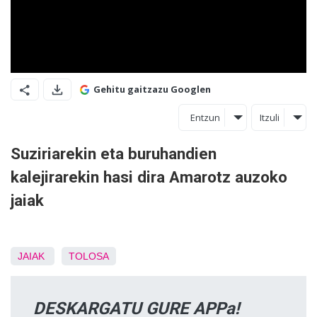
Gehitu gaitzazu Googlen
Entzun
Itzuli
Suziriarekin eta buruhandien
kalejirarekin hasi dira Amarotz auzoko
jaiak
JAIAK
TOLOSA
DESKARGATU GURE APPa!