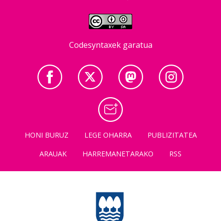
Codesyntaxek garatua
HONI BURUZ
LEGE OHARRA
PUBLIZITATEA
ARAUAK
HARREMANETARAKO
RSS