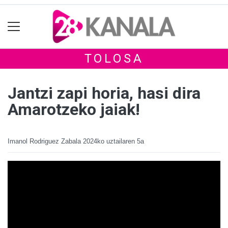
TOLOSA
Jantzi zapi horia, hasi dira
Amarotzeko jaiak!
Imanol Rodriguez Zabala
2024ko uztailaren 5a