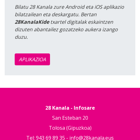
Bilatu 28 Kanala zure Android eta iOS aplikazio
bilatzailean eta deskargatu. Bertan
28KanalaKide
txartel digitalak eskaintzen
dizuten abantailez gozatzeko aukera izango
duzu.
APLIKAZIOA
28 Kanala - Infosare
San Esteban 20
Tolosa (Gipuzkoa)
Tel: 943 69 89 35 -
info@28kanala.eus