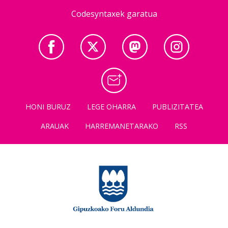
Codesyntaxek garatua
HONI BURUZ
LEGE OHARRA
PUBLIZITATEA
ARAUAK
HARREMANETARAKO
RSS