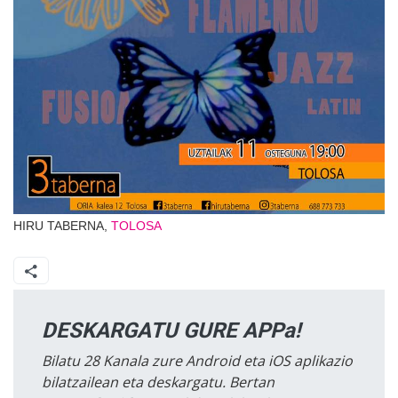
HIRU TABERNA,
TOLOSA
DESKARGATU GURE APPa!
Bilatu 28 Kanala zure Android eta iOS aplikazio
bilatzailean eta deskargatu. Bertan