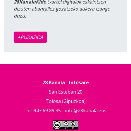
28KanalaKide
txartel digitalak eskaintzen
dizuten abantailez gozatzeko aukera izango
duzu.
APLIKAZIOA
28 Kanala - Infosare
San Esteban 20
Tolosa (Gipuzkoa)
Tel: 943 69 89 35 -
info@28kanala.eus