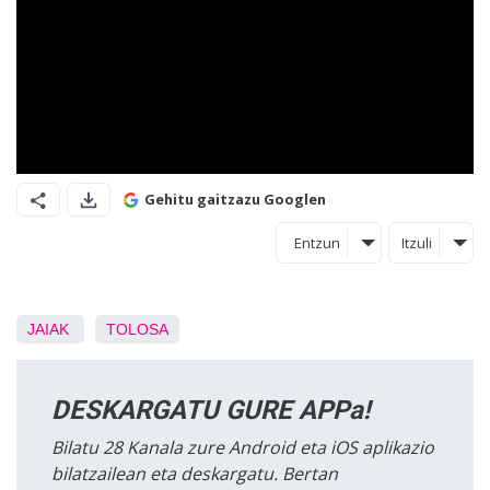
Gehitu gaitzazu Googlen
Entzun
Itzuli
JAIAK
TOLOSA
DESKARGATU GURE APPa!
Bilatu 28 Kanala zure Android eta iOS aplikazio
bilatzailean eta deskargatu. Bertan