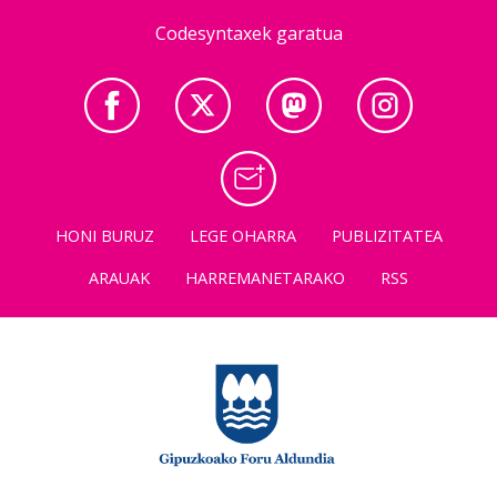
Codesyntaxek garatua
HONI BURUZ
LEGE OHARRA
PUBLIZITATEA
ARAUAK
HARREMANETARAKO
RSS