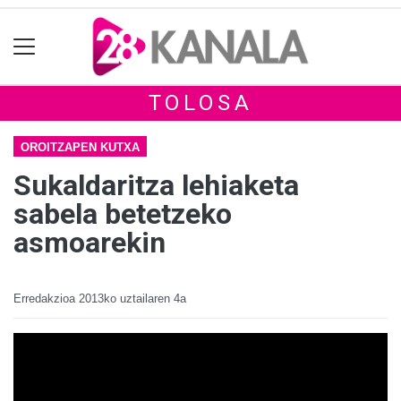
TOLOSA
OROITZAPEN KUTXA
Sukaldaritza lehiaketa
sabela betetzeko
asmoarekin
Erredakzioa
2013ko uztailaren 4a