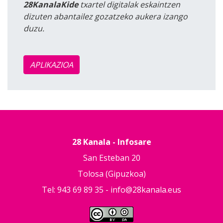
28KanalaKide
txartel digitalak eskaintzen
dizuten abantailez gozatzeko aukera izango
duzu.
APLIKAZIOA
28 Kanala - Infosare
San Esteban 20
Tolosa (Gipuzkoa)
Tel: 943 69 89 35 -
info@28kanala.eus