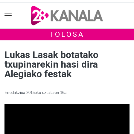
TOLOSA
Lukas Lasak botatako
txupinarekin hasi dira
Alegiako festak
Erredakzioa
2015eko uztailaren 16a