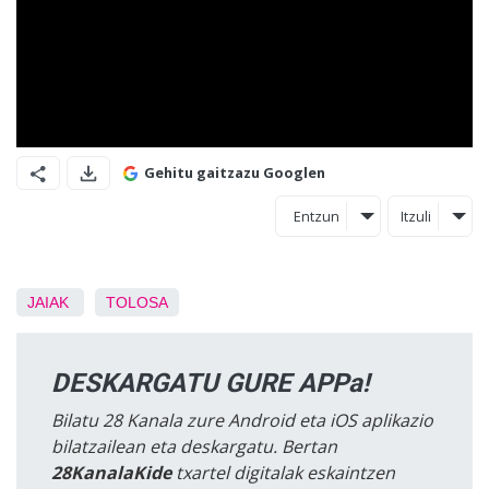
Gehitu gaitzazu Googlen
Entzun
Itzuli
JAIAK
TOLOSA
DESKARGATU GURE APPa!
Bilatu 28 Kanala zure Android eta iOS aplikazio
bilatzailean eta deskargatu. Bertan
28KanalaKide
txartel digitalak eskaintzen