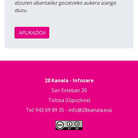
dizuten abantailez gozatzeko aukera izango
duzu.
APLIKAZIOA
28 Kanala - Infosare
San Esteban 20
Tolosa (Gipuzkoa)
Tel: 943 69 89 35 -
info@28kanala.eus