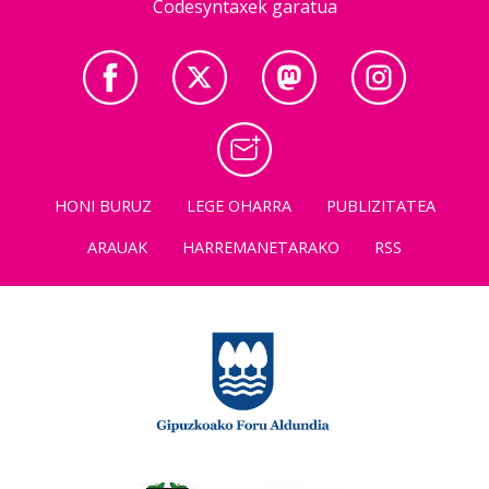
Codesyntaxek garatua
HONI BURUZ
LEGE OHARRA
PUBLIZITATEA
ARAUAK
HARREMANETARAKO
RSS