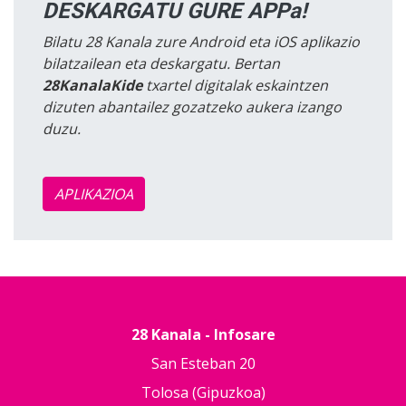
DESKARGATU GURE APPa!
Bilatu 28 Kanala zure Android eta iOS aplikazio
bilatzailean eta deskargatu. Bertan
28KanalaKide
txartel digitalak eskaintzen
dizuten abantailez gozatzeko aukera izango
duzu.
APLIKAZIOA
28 Kanala - Infosare
San Esteban 20
Tolosa (Gipuzkoa)