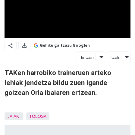
Gehitu gaitzazu Googlen
Entzun
Itzuli
TAKen harrobiko traineruen arteko
lehiak jendetza bildu zuen igande
goizean Oria ibaiaren ertzean.
JAIAK
TOLOSA