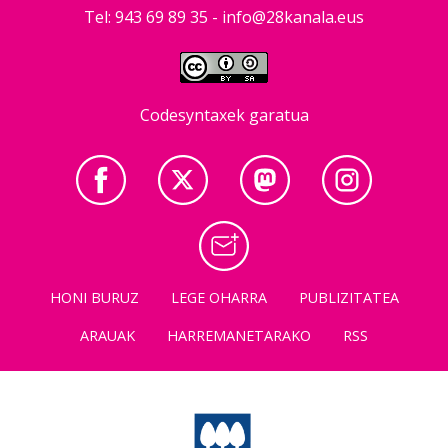
Tel: 943 69 89 35 -
info@28kanala.eus
Codesyntaxek garatua
HONI BURUZ
LEGE OHARRA
PUBLIZITATEA
ARAUAK
HARREMANETARAKO
RSS