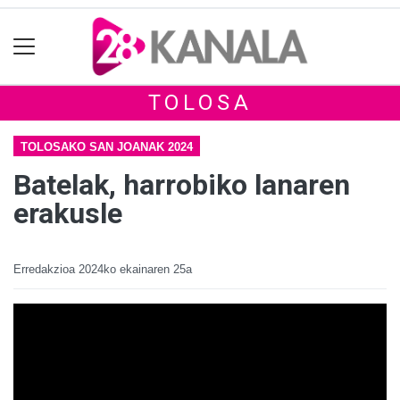
TOLOSA
TOLOSAKO SAN JOANAK 2024
Batelak, harrobiko lanaren
erakusle
Erredakzioa
2024ko ekainaren 25a