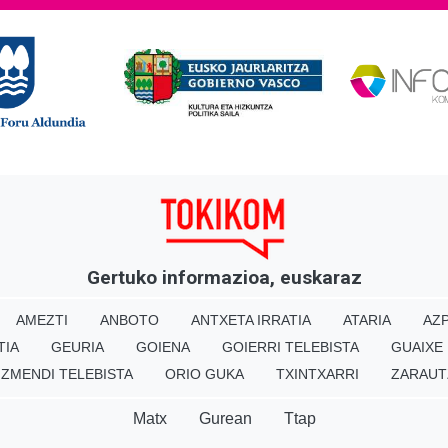
Gertuko informazioa, euskaraz
AMEZTI
ANBOTO
ANTXETA IRRATIA
ATARIA
AZP
TIA
GEURIA
GOIENA
GOIERRI TELEBISTA
GUAIXE
IZMENDI TELEBISTA
ORIO GUKA
TXINTXARRI
ZARAUT
Matx
Gurean
Ttap