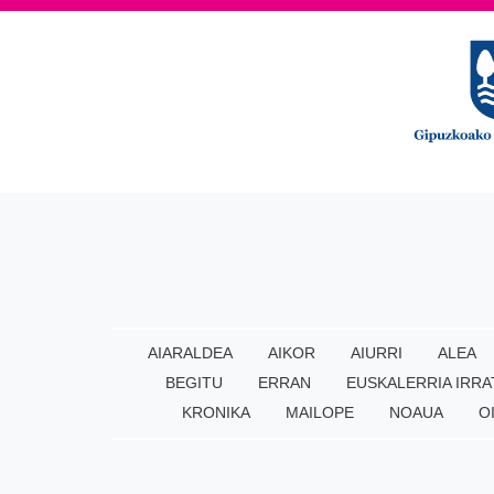
AIARALDEA
AIKOR
AIURRI
ALEA
BEGITU
ERRAN
EUSKALERRIA IRRA
KRONIKA
MAILOPE
NOAUA
O