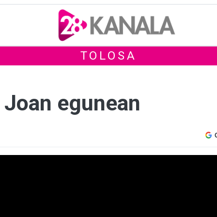
TOLOSA
n Joan egunean