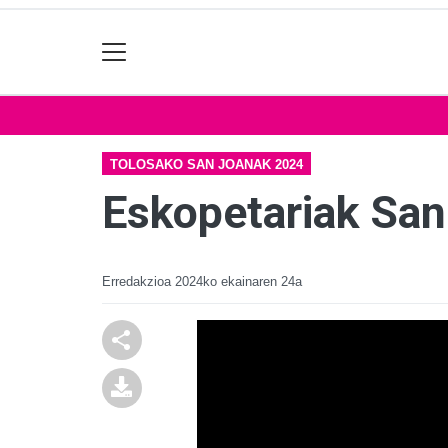
TOLOSAKO SAN JOANAK 2024
Eskopetariak Sa
Erredakzioa
2024ko ekainaren 24a