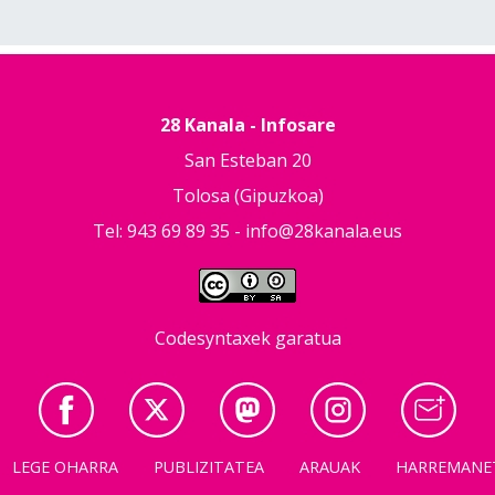
28 Kanala - Infosare
San Esteban 20
Tolosa (Gipuzkoa)
Tel: 943 69 89 35 -
info@28kanala.eus
Codesyntaxek garatua
LEGE OHARRA
PUBLIZITATEA
ARAUAK
HARREMANE