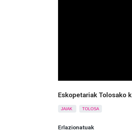
Eskopetariak Tolosako ka
JAIAK
TOLOSA
Erlazionatuak