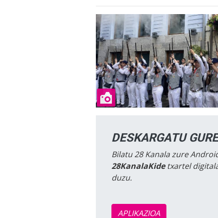
DESKARGATU GURE
Bilatu 28 Kanala zure Android
28KanalaKide
txartel digita
duzu.
APLIKAZIOA