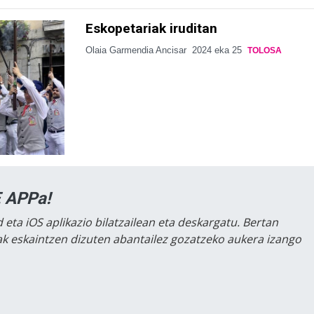
Eskopetariak iruditan
Olaia Garmendia Ancisar
2024 eka 25
TOLOSA
 APPa!
 eta iOS aplikazio bilatzailean eta deskargatu. Bertan
lak eskaintzen dizuten abantailez gozatzeko aukera izango