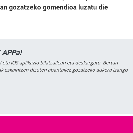
nean gozatzeko gomendioa luzatu die
 APPa!
 eta iOS aplikazio bilatzailean eta deskargatu. Bertan
lak eskaintzen dizuten abantailez gozatzeko aukera izango