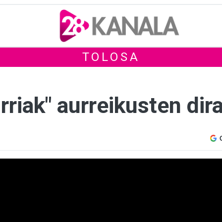
TOLOSA
rriak" aurreikusten dir