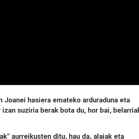
San Joanei hasiera emateko arduraduna eta
izan suziria berak bota du, hor bai, belarria
iak" aurreikusten ditu, hau da, alaiak eta