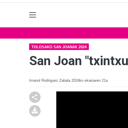
TOLOSAKO SAN JOANAK 2024
San Joan "txintxu
Imanol Rodriguez Zabala
2024ko ekainaren 21a