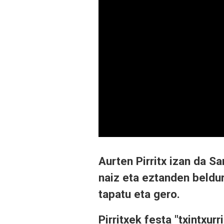
Aurten Pirritx izan da 
naiz eta eztanden beldur 
tapatu eta gero.
Pirritxek festa "txintxurr