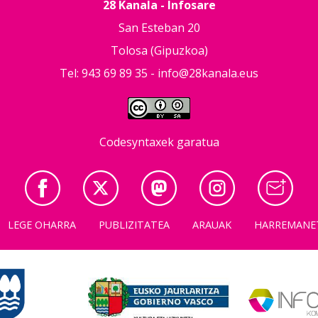
28 Kanala - Infosare
San Esteban 20
Tolosa (Gipuzkoa)
Tel: 943 69 89 35 -
info@28kanala.eus
Codesyntaxek garatua
LEGE OHARRA
PUBLIZITATEA
ARAUAK
HARREMANE