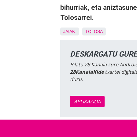
bihurriak, eta aniztasu
Tolosarrei.
JAIAK
TOLOSA
DESKARGATU GURE
Bilatu 28 Kanala zure Android
28KanalaKide
txartel digita
duzu.
APLIKAZIOA