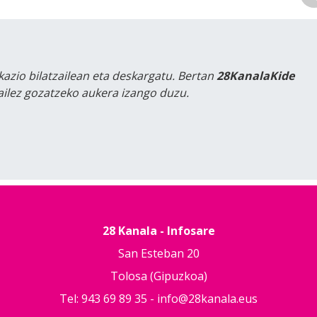
kazio bilatzailean eta deskargatu. Bertan
28KanalaKide
tailez gozatzeko aukera izango duzu.
28 Kanala - Infosare
San Esteban 20
Tolosa (Gipuzkoa)
Tel: 943 69 89 35 -
info@28kanala.eus