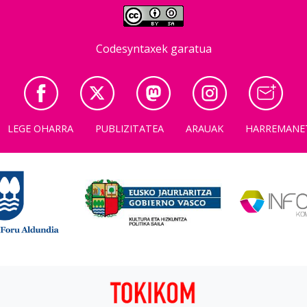
Codesyntaxek garatua
LEGE OHARRA
PUBLIZITATEA
ARAUAK
HARREMANE