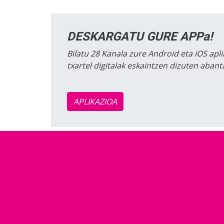
DESKARGATU GURE APPa!
Bilatu 28 Kanala zure Android eta iOS apli
txartel digitalak eskaintzen dizuten aban
APLIKAZIOA