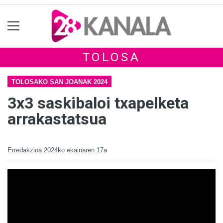
TOLOSA
TOLOSAKO SAN JOANAK 2024
3x3 saskibaloi txapelketa
arrakastatsua
Erredakzioa
2024ko ekainaren 17a