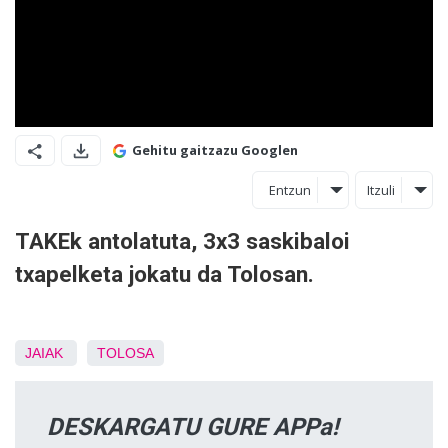
Gehitu gaitzazu Googlen
Entzun
Itzuli
TAKEk antolatuta, 3x3 saskibaloi
txapelketa jokatu da Tolosan.
JAIAK
TOLOSA
DESKARGATU GURE APPa!