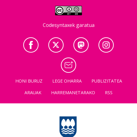
Codesyntaxek garatua
HONI BURUZ
LEGE OHARRA
PUBLIZITATEA
ARAUAK
HARREMANETARAKO
RSS