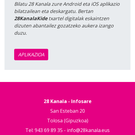
Bilatu 28 Kanala zure Android eta iOS aplikazio
bilatzailean eta deskargatu. Bertan
28KanalaKide
txartel digitalak eskaintzen
dizuten abantailez gozatzeko aukera izango
duzu.
APLIKAZIOA
28 Kanala - Infosare
San Esteban 20
Tolosa (Gipuzkoa)
Tel: 943 69 89 35 -
info@28kanala.eus