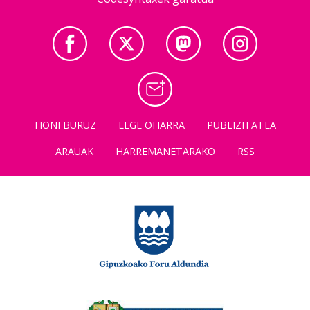
HONI BURUZ
LEGE OHARRA
PUBLIZITATEA
ARAUAK
HARREMANETARAKO
RSS