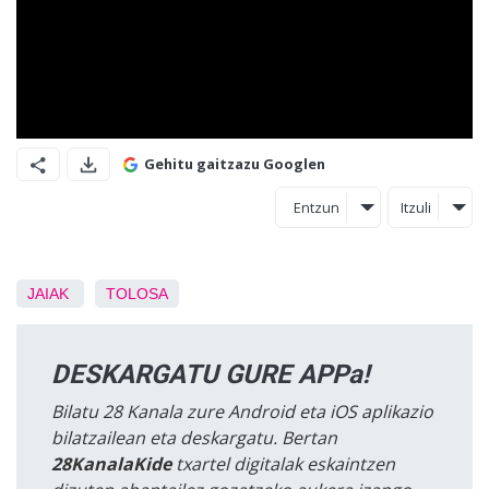
Gehitu gaitzazu Googlen
Entzun
Itzuli
JAIAK
TOLOSA
DESKARGATU GURE APPa!
Bilatu 28 Kanala zure Android eta iOS aplikazio
bilatzailean eta deskargatu. Bertan
28KanalaKide
txartel digitalak eskaintzen