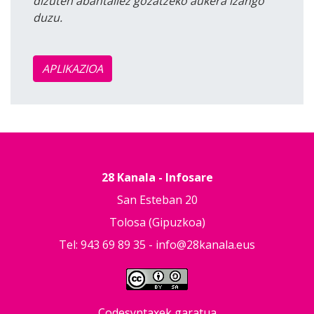
dizuten abantailez gozatzeko aukera izango
duzu.
APLIKAZIOA
28 Kanala - Infosare
San Esteban 20
Tolosa (Gipuzkoa)
Tel: 943 69 89 35 -
info@28kanala.eus
Codesyntaxek garatua