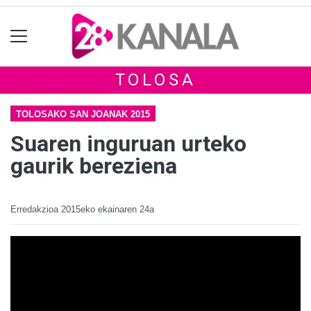
TOLOSA
TOLOSAKO SAN JOANAK 2015
Suaren inguruan urteko
gaurik bereziena
Erredakzioa
2015eko ekainaren 24a