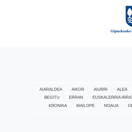
AIARALDEA
AIKOR
AIURRI
ALEA
BEGITU
ERRAN
EUSKALERRIA IRRA
KRONIKA
MAILOPE
NOAUA
O