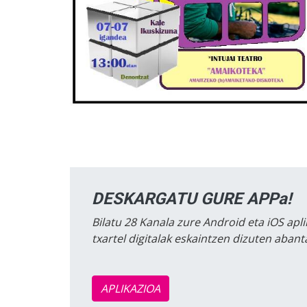
DESKARGATU GURE APPa!
Bilatu 28 Kanala zure Android eta iOS apli
txartel digitalak eskaintzen dizuten aban
APLIKAZIOA