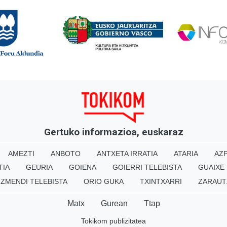
Gertuko informazioa, euskaraz
AMEZTI
ANBOTO
ANTXETA IRRATIA
ATARIA
AZP
TIA
GEURIA
GOIENA
GOIERRI TELEBISTA
GUAIXE
IZMENDI TELEBISTA
ORIO GUKA
TXINTXARRI
ZARAUT
Matx
Gurean
Ttap
Tokikom publizitatea