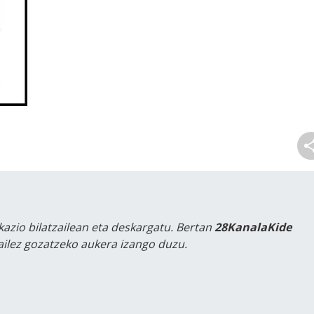
kazio bilatzailean eta deskargatu. Bertan
28KanalaKide
tailez gozatzeko aukera izango duzu.