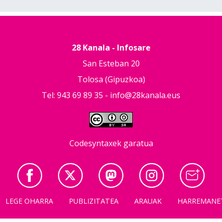
28 Kanala - Infosare
San Esteban 20
Tolosa (Gipuzkoa)
Tel: 943 69 89 35 -
info@28kanala.eus
Codesyntaxek garatua
LEGE OHARRA
PUBLIZITATEA
ARAUAK
HARREMANE