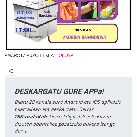
AMAROTZ AUZO ETXEA,
TOLOSA
DESKARGATU GURE APPa!
Bilatu 28 Kanala zure Android eta iOS aplikazio
bilatzailean eta deskargatu. Bertan
28KanalaKide
txartel digitalak eskaintzen
dizuten abantailez gozatzeko aukera izango
duzu.