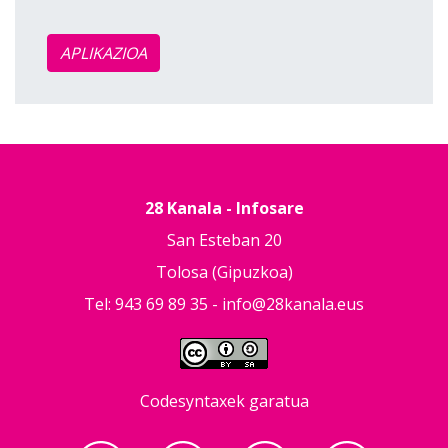
APLIKAZIOA
28 Kanala - Infosare
San Esteban 20
Tolosa (Gipuzkoa)
Tel: 943 69 89 35 -
info@28kanala.eus
Codesyntaxek garatua