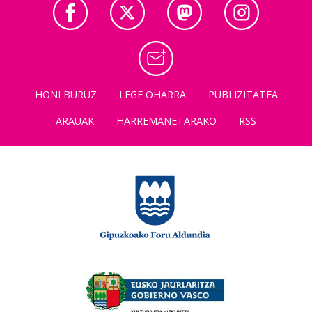
HONI BURUZ
LEGE OHARRA
PUBLIZITATEA
ARAUAK
HARREMANETARAKO
RSS