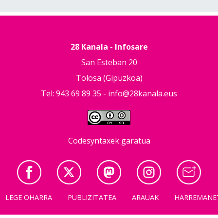
28 Kanala - Infosare
San Esteban 20
Tolosa (Gipuzkoa)
Tel: 943 69 89 35 -
info@28kanala.eus
Codesyntaxek garatua
LEGE OHARRA
PUBLIZITATEA
ARAUAK
HARREMANE