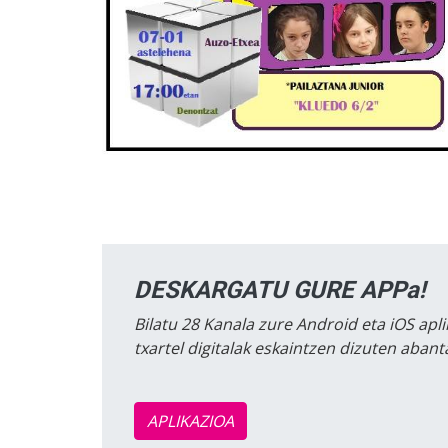
DESKARGATU GURE APPa!
Bilatu 28 Kanala zure Android eta iOS apli
txartel digitalak eskaintzen dizuten aban
APLIKAZIOA