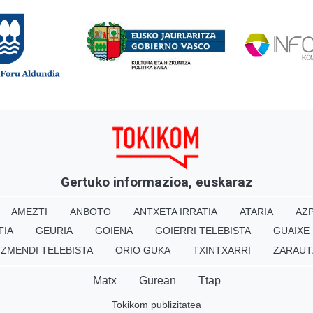
Gertuko informazioa, euskaraz
AMEZTI
ANBOTO
ANTXETA IRRATIA
ATARIA
AZP
TIA
GEURIA
GOIENA
GOIERRI TELEBISTA
GUAIXE
IZMENDI TELEBISTA
ORIO GUKA
TXINTXARRI
ZARAUT
Matx
Gurean
Ttap
Tokikom publizitatea