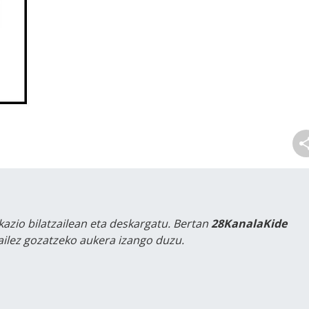
kazio bilatzailean eta deskargatu. Bertan
28KanalaKide
tailez gozatzeko aukera izango duzu.