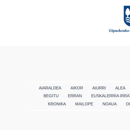
AIARALDEA
AIKOR
AIURRI
ALEA
BEGITU
ERRAN
EUSKALERRIA IRRA
KRONIKA
MAILOPE
NOAUA
O