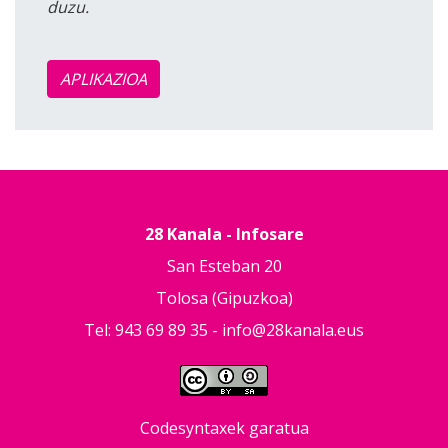
duzu.
APLIKAZIOA
28 Kanala - Infosare
San Esteban 20
Tolosa (Gipuzkoa)
Tel: 943 69 89 35 -
info@28kanala.eus
Codesyntaxek garatua