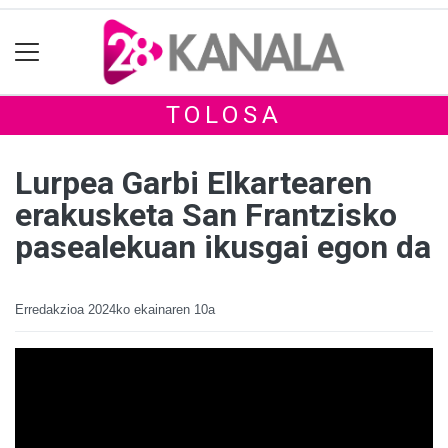
TOLOSA
Lurpea Garbi Elkartearen
erakusketa San Frantzisko
pasealekuan ikusgai egon da
Erredakzioa
2024ko ekainaren 10a