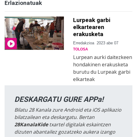
Erlazionatuak
Lurpeak garbi
elkartearen
erakusketa
Erredakzioa
2023 abe 07
TOLOSA
Lurpean aurki daitezkeen
hondakinen erakusketa
burutu du Lurpeak garbi
elkarteak
DESKARGATU GURE APPa!
Bilatu 28 Kanala zure Android eta iOS aplikazio
bilatzailean eta deskargatu. Bertan
28KanalaKide
txartel digitalak eskaintzen
dizuten abantailez gozatzeko aukera izango