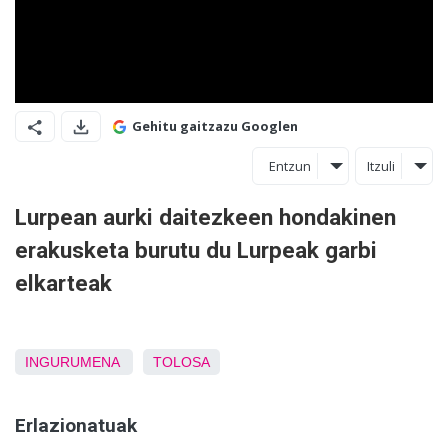
Gehitu gaitzazu Googlen
Entzun
Itzuli
Lurpean aurki daitezkeen hondakinen
erakusketa burutu du Lurpeak garbi
elkarteak
INGURUMENA
TOLOSA
Erlazionatuak