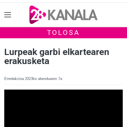
TOLOSA
Lurpeak garbi elkartearen
erakusketa
Erredakzioa
2023ko abenduaren 7a