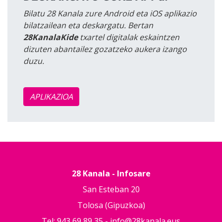
Bilatu 28 Kanala zure Android eta iOS aplikazio
bilatzailean eta deskargatu. Bertan
28KanalaKide
txartel digitalak eskaintzen
dizuten abantailez gozatzeko aukera izango
duzu.
APLIKAZIOA
28 Kanala - Infosare
San Esteban 20
Tolosa (Gipuzkoa)
Tel: 943 69 89 35 -
info@28kanala.eus