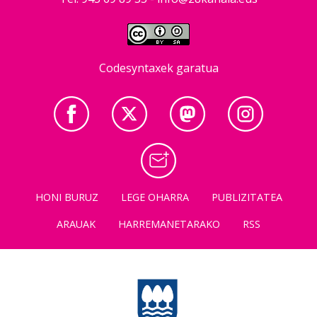
Codesyntaxek garatua
HONI BURUZ
LEGE OHARRA
PUBLIZITATEA
ARAUAK
HARREMANETARAKO
RSS