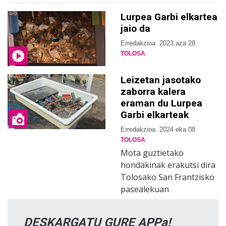
Lurpea Garbi elkartea
jaio da
Erredakzioa
2023 aza 28
TOLOSA
Leizetan jasotako
zaborra kalera
eraman du Lurpea
Garbi elkarteak
Erredakzioa
2024 eka 08
TOLOSA
Mota guztietako
hondakinak erakutsi dira
Tolosako San Frantzisko
pasealekuan
DESKARGATU GURE APPa!