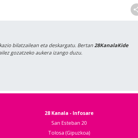
kazio bilatzailean eta deskargatu. Bertan
28KanalaKide
tailez gozatzeko aukera izango duzu.
28 Kanala - Infosare
San Esteban 20
Tolosa (Gipuzkoa)