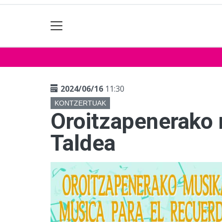
2024/06/16
11:30
KONTZERTUAK
Oroitzapenerako
Taldea