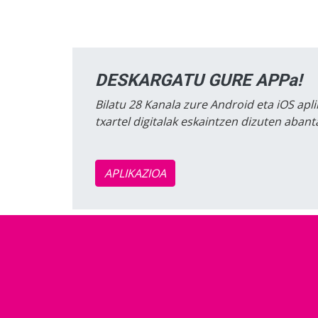
DESKARGATU GURE APPa!
Bilatu 28 Kanala zure Android eta iOS apli
txartel digitalak eskaintzen dizuten aban
APLIKAZIOA