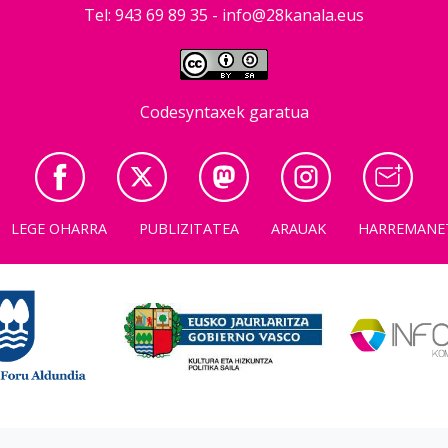
Tel: 943 69 89 35 -
info@28kanala.eus
Codesyntaxek garatua
LEGE OHARRA
PUBLIZITATEA
ARAUAK
HARREMANE