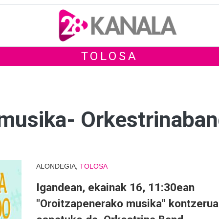
TOLOSA
 musika- Orkestrinaba
ALONDEGIA,
TOLOSA
Igandean, ekainak 16, 11:30ean
"Oroitzapenerako musika" kontzerua