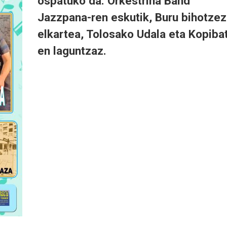
ospatuko da. Orkestrina Band
Jazzpana-ren eskutik, Buru bihotzez
elkartea, Tolosako Udala eta Kopiba
en laguntzaz.