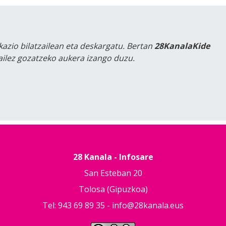
kazio bilatzailean eta deskargatu. Bertan
28KanalaKide
tailez gozatzeko aukera izango duzu.
28 Kanala - Infosare
San Esteban 20
Tolosa (Gipuzkoa)
Tel: 943 69 89 35 -
info@28kanala.eus