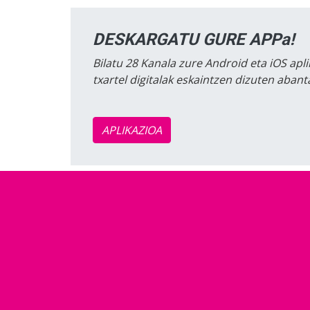
DESKARGATU GURE APPa!
Bilatu 28 Kanala zure Android eta iOS apli
txartel digitalak eskaintzen dizuten aban
APLIKAZIOA