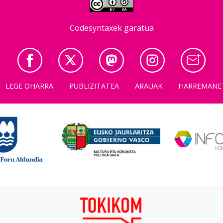
Codesyntaxek garatua
LEGE OHARRA
PUBLIZITATEA
ARAUAK
HARREMANE