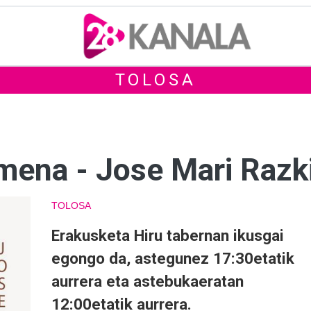
TOLOSA
amena - Jose Mari Razk
TOLOSA
Erakusketa Hiru tabernan ikusgai
egongo da, astegunez 17:30etatik
aurrera eta astebukaeratan
12:00etatik aurrera.