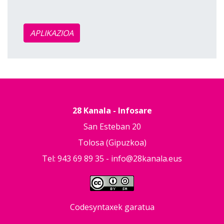
APLIKAZIOA
28 Kanala - Infosare
San Esteban 20
Tolosa (Gipuzkoa)
Tel: 943 69 89 35 -
info@28kanala.eus
Codesyntaxek garatua