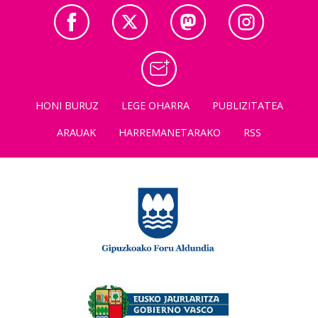
HONI BURUZ
LEGE OHARRA
PUBLIZITATEA
ARAUAK
HARREMANETARAKO
RSS