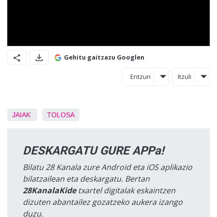
Gehitu gaitzazu Googlen
Entzun
Itzuli
JAIAK
TOLOSA
DESKARGATU GURE APPa!
Bilatu 28 Kanala zure Android eta iOS aplikazio
bilatzailean eta deskargatu. Bertan
28KanalaKide
txartel digitalak eskaintzen
dizuten abantailez gozatzeko aukera izango
duzu.