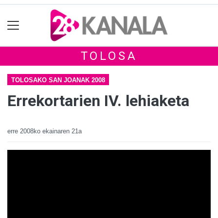
TOLOSA
TOLOSAKO SAN JOANAK 2008
Errekortarien IV. lehiaketa
erre
2008ko ekainaren 21a