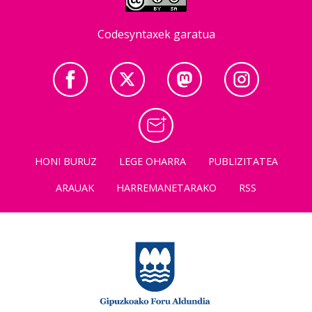
Codesyntaxek garatua
HONI BURUZ
LEGE OHARRA
PUBLIZITATEA
ARAUAK
HARREMANETARAKO
RSS