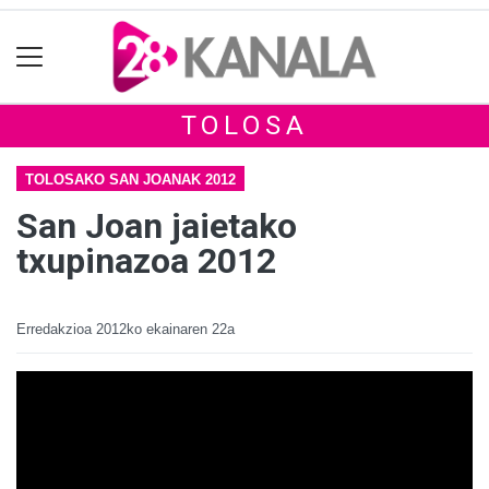
TOLOSA
TOLOSAKO SAN JOANAK 2012
San Joan jaietako
txupinazoa 2012
Erredakzioa
2012ko ekainaren 22a