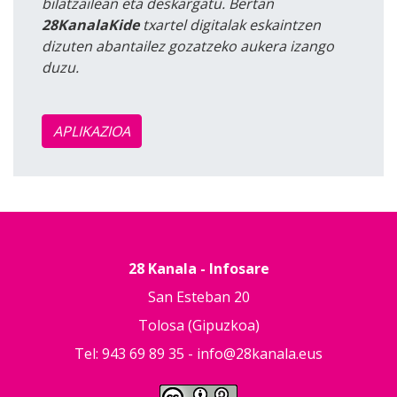
bilatzailean eta deskargatu. Bertan
28KanalaKide
txartel digitalak eskaintzen
dizuten abantailez gozatzeko aukera izango
duzu.
APLIKAZIOA
28 Kanala - Infosare
San Esteban 20
Tolosa (Gipuzkoa)
Tel: 943 69 89 35 -
info@28kanala.eus