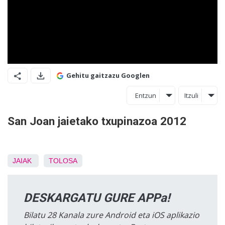
Gehitu gaitzazu Googlen
Entzun
Itzuli
San Joan jaietako txupinazoa 2012
JAIAK
TOLOSA
DESKARGATU GURE APPa!
Bilatu 28 Kanala zure Android eta iOS aplikazio