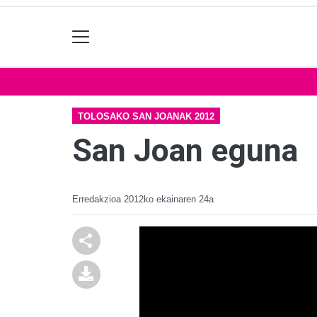
TOLOSAKO SAN JOANAK 2012
San Joan eguna
Erredakzioa
2012ko ekainaren 24a