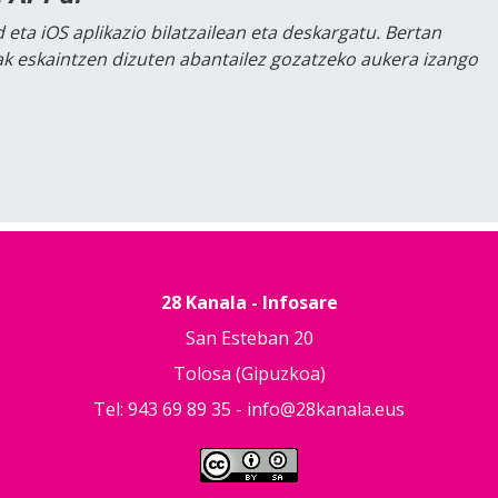
 eta iOS aplikazio bilatzailean eta deskargatu. Bertan
lak eskaintzen dizuten abantailez gozatzeko aukera izango
28 Kanala - Infosare
San Esteban 20
Tolosa (Gipuzkoa)
Tel: 943 69 89 35 -
info@28kanala.eus