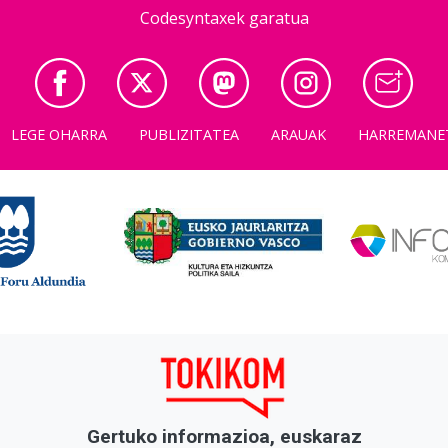
Codesyntaxek garatua
LEGE OHARRA
PUBLIZITATEA
ARAUAK
HARREMANE
Gertuko informazioa, euskaraz