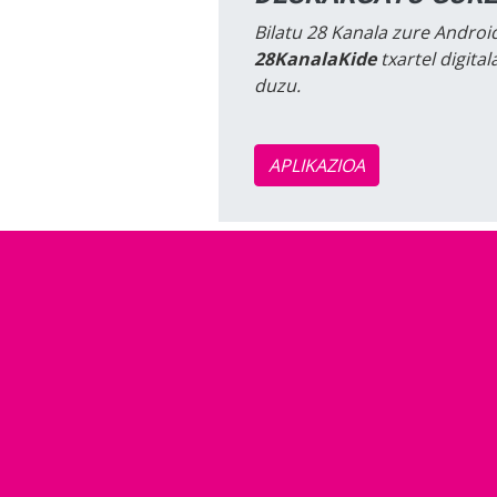
Bilatu 28 Kanala zure Android
28KanalaKide
txartel digita
duzu.
APLIKAZIOA