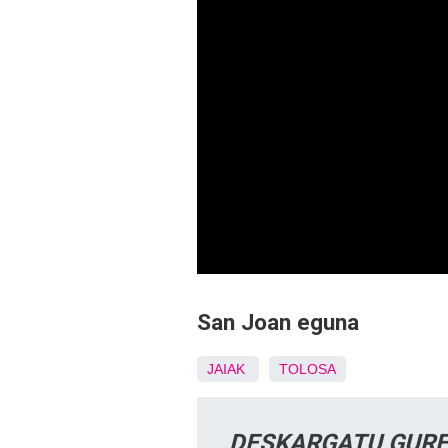
San Joan eguna
JAIAK
TOLOSA
DESKARGATU GURE