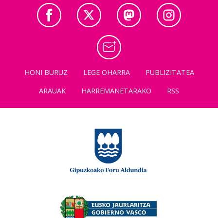
HONI BURUZ
LEGE OHARRA
PUBLIZITATEA
ARAUAK
HARREMANETARAKO
RSS