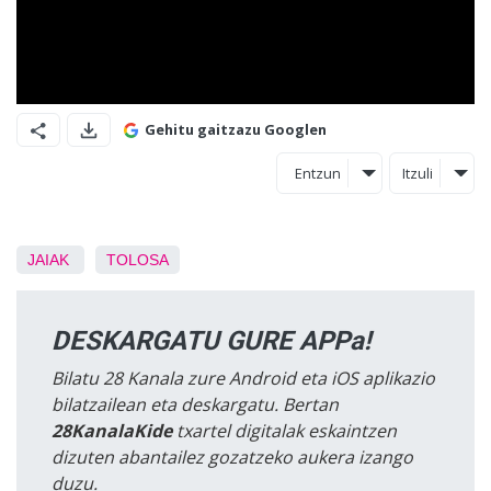
Gehitu gaitzazu Googlen
Entzun
Itzuli
JAIAK
TOLOSA
DESKARGATU GURE APPa!
Bilatu 28 Kanala zure Android eta iOS aplikazio
bilatzailean eta deskargatu. Bertan
28KanalaKide
txartel digitalak eskaintzen
dizuten abantailez gozatzeko aukera izango
duzu.