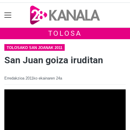
TOLOSA
TOLOSAKO SAN JOANAK 2011
San Juan goiza iruditan
Erredakzioa
2011ko ekainaren 24a