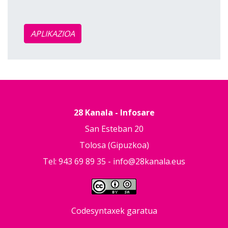
APLIKAZIOA
28 Kanala - Infosare
San Esteban 20
Tolosa (Gipuzkoa)
Tel: 943 69 89 35 -
info@28kanala.eus
Codesyntaxek garatua