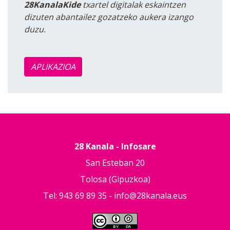
28KanalaKide
txartel digitalak eskaintzen
dizuten abantailez gozatzeko aukera izango
duzu.
APLIKAZIOA
28 Kanala - Infosare
San Esteban 20
Tolosa (Gipuzkoa)
Tel: 943 69 89 35 -
info@28kanala.eus