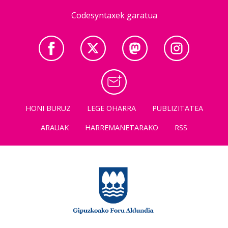
Codesyntaxek garatua
HONI BURUZ
LEGE OHARRA
PUBLIZITATEA
ARAUAK
HARREMANETARAKO
RSS