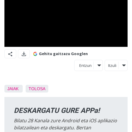
Gehitu gaitzazu Googlen
Entzun
Itzuli
JAIAK
TOLOSA
DESKARGATU GURE APPa!
Bilatu 28 Kanala zure Android eta iOS aplikazio
bilatzailean eta deskargatu. Bertan