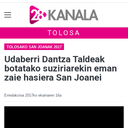
TOLOSA
TOLOSAKO SAN JOANAK 2017
Udaberri Dantza Taldeak
botatako suziriarekin eman
zaie hasiera San Joanei
Erredakzioa
2017ko ekainaren 16a