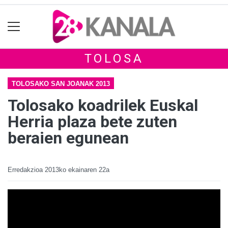
TOLOSA
TOLOSAKO SAN JOANAK 2013
Tolosako koadrilek Euskal
Herria plaza bete zuten
beraien egunean
Erredakzioa
2013ko ekainaren 22a