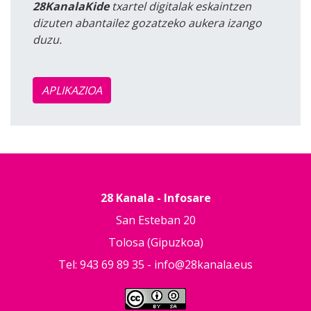
28KanalaKide
txartel digitalak eskaintzen
dizuten abantailez gozatzeko aukera izango
duzu.
APLIKAZIOA
28 Kanala - Infosare
San Esteban 20
Tolosa (Gipuzkoa)
Tel: 943 69 89 35 -
info@28kanala.eus