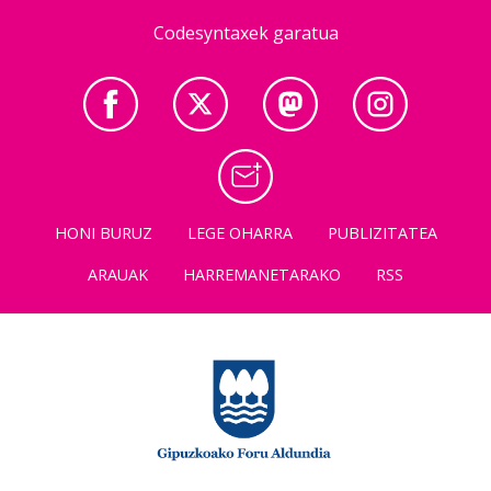
Codesyntaxek garatua
HONI BURUZ
LEGE OHARRA
PUBLIZITATEA
ARAUAK
HARREMANETARAKO
RSS