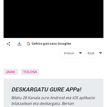
Gehitu gaitzazu Googlen
Entzun
Itzuli
JAIAK
TOLOSA
DESKARGATU GURE APPa!
Bilatu 28 Kanala zure Android eta iOS aplikazio
bilatzailean eta deskargatu. Bertan